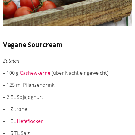
Vegane Sourcream
Zutaten
– 100 g
Cashewkerne
(über Nacht eingeweicht)
– 125 ml Pflanzendrink
– 2 EL Sojajoghurt
– 1 Zitrone
– 1 EL
Hefeflocken
– 1,5 TL Salz