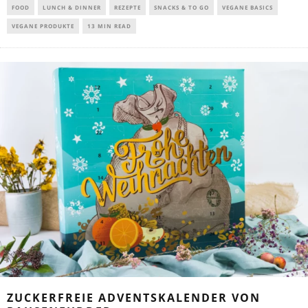
FOOD
LUNCH & DINNER
REZEPTE
SNACKS & TO GO
VEGANE BASICS
VEGANE PRODUKTE
13 MIN READ
ZUCKERFREIE ADVENTSKALENDER VON