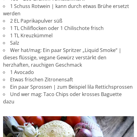
1 Schuss Rotwein | kann durch etwas Brühe ersetzt
werden
2 EL Paprikapulver süß
1 TL Chiliflocken oder 1 Chilischote frisch
1 TL Kreuzkümmel
Salz
Wer hat/mag: Ein paar Spritzer „Liquid Smoke“ |
dieses flüssige, vegane Gewürz verstärkt den
herzhaften, rauchigen Geschmack
1 Avocado
Etwas frischen Zitronensaft
Ein paar Sprossen | zum Beispiel lila Rettichsprossen
Und wer mag: Taco Chips oder krosses Baguette
dazu