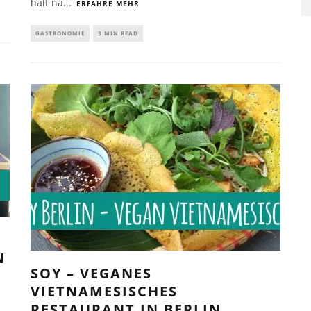
hält na
...
ERFAHRE MEHR
GASTRONOMIE
3 MIN READ
S
N
SOY – VEGANES
VIETNAMESISCHES
RESTAURANT IN BERLIN