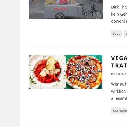
Dirk The
kein Geh
obwohl 
FOOD
VEGA
TRA
PATRIC
Wer auf 
wirklich
allesamt
GASTRON