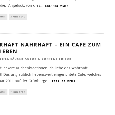
iebe. Angelockt von dies
...
ERFAHRE MEHR
OMIE
3 MIN READ
RHAFT NAHRHAFT – EIN CAFE ZUM
IEBEN
REIFENHÄUSER AUTOR & CONTENT EDITOR
t leckere Kuchenkreationen Ich liebe das Wahrhaft
! Das unglaublich liebenswert eingerichtete Cafe, welches
uar 2011 auf der Grünberge
...
ERFAHRE MEHR
OMIE
2 MIN READ