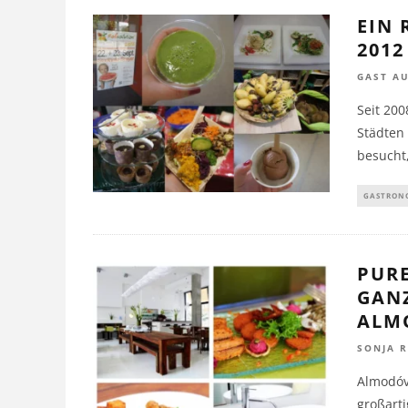
EIN 
2012
GAST A
Seit 20
Städten
besucht
GASTRON
PUR
GANZ
ALM
SONJA 
Almodóva
großart