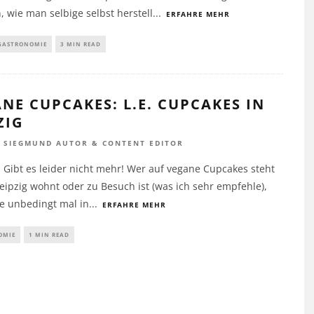
, wie man selbige selbst herstell
...
ERFAHRE MEHR
GASTRONOMIE
3 MIN READ
NE CUPCAKES: L.E. CUPCAKES IN
ZIG
K SIEGMUND AUTOR & CONTENT EDITOR
Gibt es leider nicht mehr! Wer auf vegane Cupcakes steht
eipzig wohnt oder zu Besuch ist (was ich sehr empfehle),
te unbedingt mal in
...
ERFAHRE MEHR
OMIE
1 MIN READ