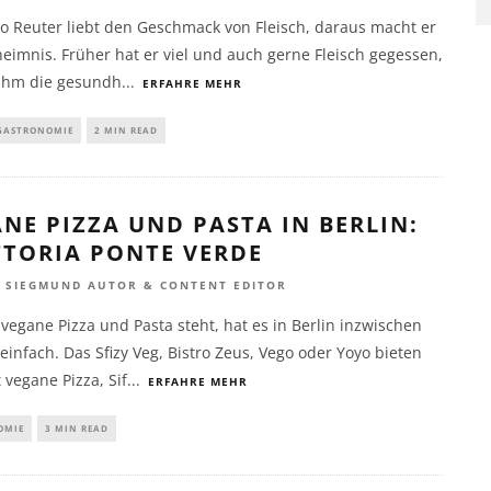
o Reuter liebt den Geschmack von Fleisch, daraus macht er
eimnis. Früher hat er viel und auch gerne Fleisch gegessen,
ihm die gesundh
...
ERFAHRE MEHR
GASTRONOMIE
2 MIN READ
NE PIZZA UND PASTA IN BERLIN:
TTORIA PONTE VERDE
K SIEGMUND AUTOR & CONTENT EDITOR
vegane Pizza und Pasta steht, hat es in Berlin inzwischen
 einfach. Das Sfizy Veg, Bistro Zeus, Vego oder Yoyo bieten
 vegane Pizza, Sif
...
ERFAHRE MEHR
OMIE
3 MIN READ