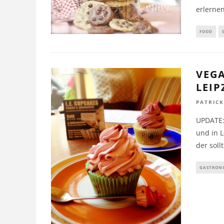
erlernen
FOOD
VEGA
LEIP
PATRIC
UPDATE: 
und in L
der soll
GASTRON