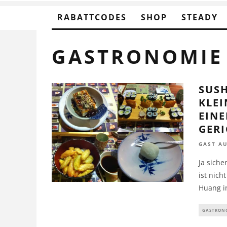
RABATTCODES
SHOP
STEADY
GASTRONOMIE
SUSH
KLEI
EINE
ERIC
GAST A
Ja siche
ist nich
Huang i
GASTRON