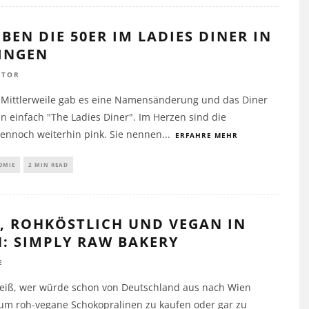
EBEN DIE 50ER IM LADIES DINER IN
INGEN
UTOR
 Mittlerweile gab es eine Namensänderung und das Diner
n einfach "The Ladies Diner". Im Herzen sind die
dennoch weiterhin pink. Sie nennen
...
ERFAHRE MEHR
OMIE
2 MIN READ
, ROHKÖSTLICH UND VEGAN IN W
 SIMPLY RAW BAKERY
E
 weiß, wer würde schon von Deutschland aus nach Wien
 um roh-vegane Schokopralinen zu kaufen oder gar zu