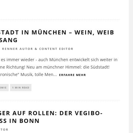
TADT IN MÜNCHEN – WEIN, WEIB
ESANG
A RENNER AUTOR & CONTENT EDITOR
 es immer wieder - auch München entwickelt sich weiter in
ane Richtung! Neu am münchner Himmel: die Südstadt!
ronische" Musik, tolle Men
...
ERFAHRE MEHR
OMIE
1 MIN READ
ER AUF ROLLEN: DER VEGIBO-
SS IN BONN
UTOR