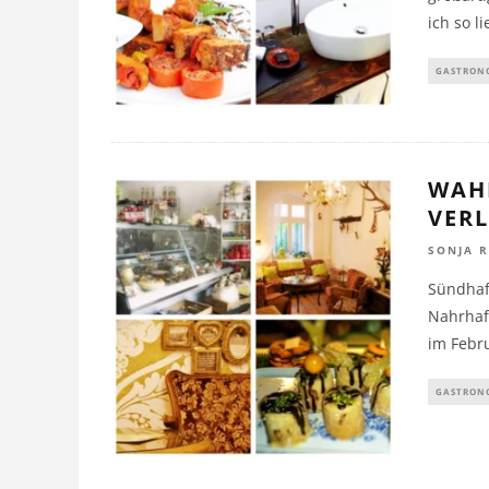
ich so l
GASTRON
WAH
VERL
SONJA 
Sündhaf
Nahrhaft
im Febr
GASTRON