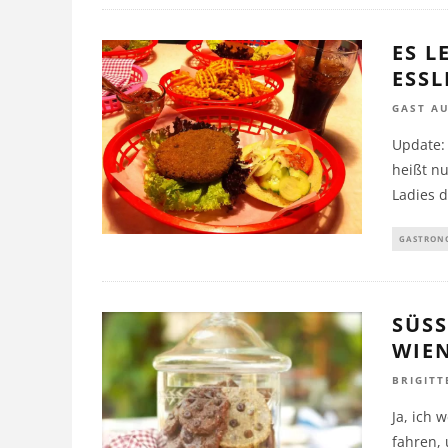
ES L
ESSL
GAST A
Update:
heißt nu
Ladies 
GASTRON
SÜSS
IEN:
BRIGITT
Ja, ich
fahren,