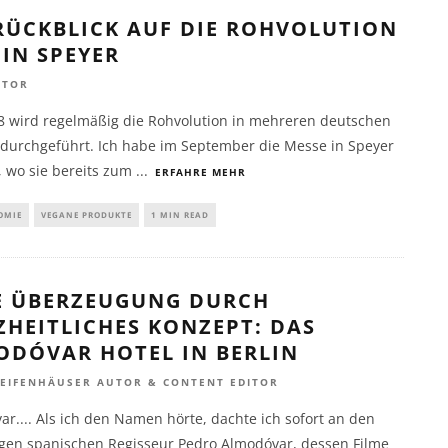
RÜCKBLICK AUF DIE ROHVOLUTION
 IN SPEYER
UTOR
08 wird regelmäßig die Rohvolution in mehreren deutschen
 durchgeführt. Ich habe im September die Messe in Speyer
, wo sie bereits zum
...
ERFAHRE MEHR
OMIE
VEGANE PRODUKTE
1 MIN READ
E ÜBERZEUGUNG DURCH
HEITLICHES KONZEPT: DAS
ODÓVAR HOTEL IN BERLIN
REIFENHÄUSER AUTOR & CONTENT EDITOR
r.... Als ich den Namen hörte, dachte ich sofort an den
igen spanischen Regisseur Pedro Almodóvar, dessen Filme