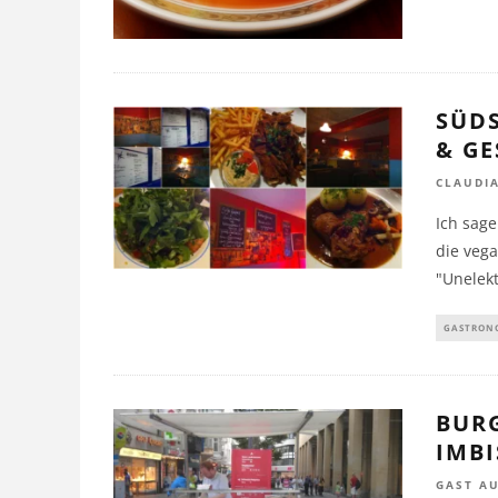
SÜDS
& G
CLAUDI
Ich sage
die veg
"Unelekt
GASTRON
BURG
IMBI
GAST A