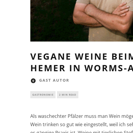
VEGANE WEINE BEI
HEMER IN WORMS-
GAST AUTOR
GASTRONOMIE
2 MIN READ
Als waschechter Pfälzer muss man Wein mögen
Wein trinken so gut wie eingestellt, weil ich 
es gängige Praxis ist, Weine mit tierlichen St