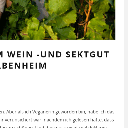
M WEIN -UND SEKTGUT
ABENHEIM
. Aber als ich Veganerin geworden bin, habe ich das
sehr verunsichert war, nachdem ich gelesen hatte, dass
offen zu schönen. Und das muss nicht mal deklariert