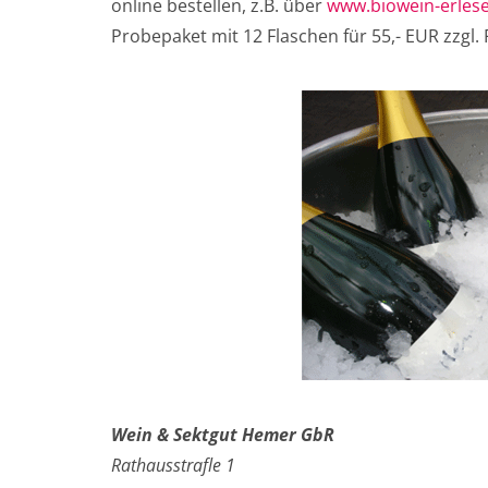
online bestellen, z.B. über
www.biowein-erles
Probepaket mit 12 Flaschen für 55,- EUR zzgl. 
Wein & Sektgut Hemer GbR
Rathausstraﬂe 1