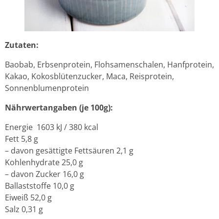
Zutaten:
Baobab, Erbsenprotein, Flohsamenschalen, Hanfprotein,
Kakao, Kokosblütenzucker, Maca, Reisprotein,
Sonnenblumenprotein
Nährwertangaben (je 100g):
Energie 1603 kJ / 380 kcal
Fett 5,8 g
– davon gesättigte Fettsäuren 2,1 g
Kohlenhydrate 25,0 g
– davon Zucker 16,0 g
Ballaststoffe 10,0 g
Eiweiß 52,0 g
Salz 0,31 g