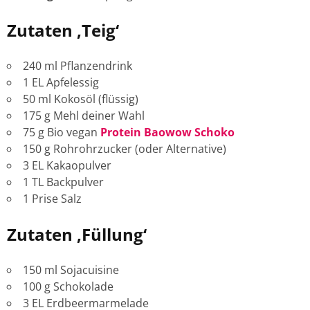
Zutaten ‚Teig‘
240 ml Pflanzendrink
1 EL Apfelessig
50 ml Kokosöl (flüssig)
175 g Mehl deiner Wahl
75 g Bio vegan
Protein Baowow Schoko
150 g Rohrohrzucker (oder Alternative)
3 EL Kakaopulver
1 TL Backpulver
1 Prise Salz
Zutaten ‚Füllung‘
150 ml Sojacuisine
100 g Schokolade
3 EL Erdbeermarmelade