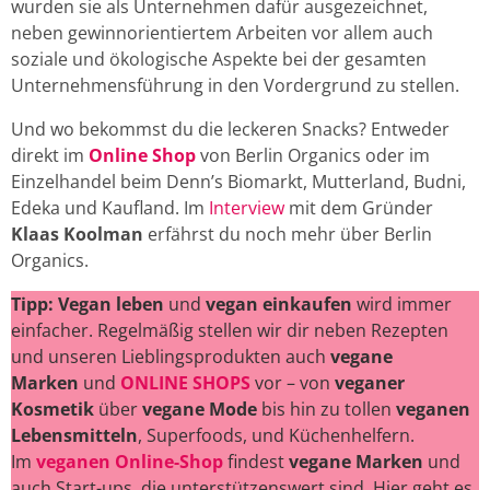
wurden sie als Unternehmen dafür ausgezeichnet,
neben gewinnorientiertem Arbeiten vor allem auch
soziale und ökologische Aspekte bei der gesamten
Unternehmensführung in den Vordergrund zu stellen.
Und wo bekommst du die leckeren Snacks? Entweder
direkt im
Online Shop
von Berlin Organics oder im
Einzelhandel beim Denn’s Biomarkt, Mutterland, Budni,
Edeka und Kaufland. Im
Interview
mit dem Gründer
Klaas Koolman
erfährst du noch mehr über Berlin
Organics.
Tipp: Vegan leben
und
vegan einkaufen
wird immer
einfacher. Regelmäßig stellen wir dir neben Rezepten
und unseren Lieblingsprodukten auch
vegane
Marken
und
ONLINE SHOPS
vor – von
veganer
Kosmetik
über
vegane Mode
bis hin zu tollen
veganen
Lebensmitteln
, Superfoods, und Küchenhelfern.
Im
veganen Online-Shop
findest
vegane Marken
und
auch Start-ups, die unterstützenswert sind. Hier geht es