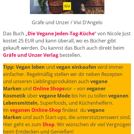
Gräfe und Unzer / Vivi D’Angelo
Das Buch „
Die Vegane Jeden-Tag-Küche
“ von Nicole Just
kostet 25 EUR und kann überall, wo es Bücher gibt
gekauft werden. Du kannst das Buch auch direkt beim
Gräfe und Unzer Verlag
bestellen.
Tipp: Vegan leben
und
vegan einkaufen
wird immer
einfacher. Regelmäßig stellen wir dir neben Rezepten
und unseren Lieblingsprodukten auch
vegane
Marken
und
Online Shops
vor – von
veganer
Kosmetik
über
vegane Mode
bis hin zu tollen
veganen
Lebensmitteln
, Superfoods, und Küchenhelfern.
Im
veganen Online-Shop
findest du
vegane
Marken
und auch Start-ups, die unterstützenswert sind.
Hier geht es zum
Shop
. Wir wünschen dir viel Vergnügen
beim Entdecken und Genießen!