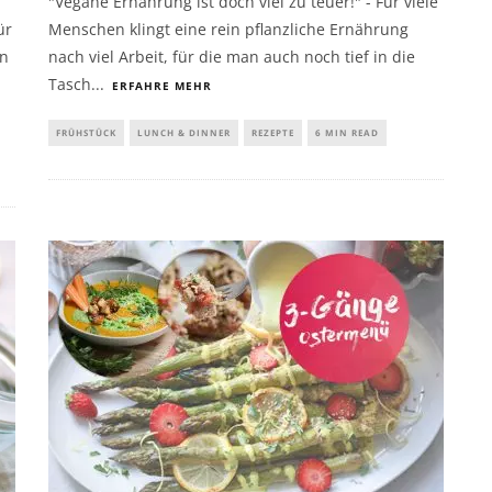
"Vegane Ernährung ist doch viel zu teuer!" - Für viele
ür
Menschen klingt eine rein pflanzliche Ernährung
en
nach viel Arbeit, für die man auch noch tief in die
Tasch
...
ERFAHRE MEHR
FRÜHSTÜCK
LUNCH & DINNER
REZEPTE
6 MIN READ