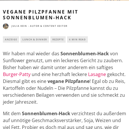
VEGANE PILZPFANNE MIT
SONNENBLUMEN-HACK
JULIA KEIN - AUTOR & CONTENT EDITOR
ANZEIGE
LUNCH & DINNER
REZEPTE
6 MIN READ
Wir haben mal wieder das
Sonnenblumen-Hack
von
Sunflower genutzt, um ein leckeres Gericht zu zaubern.
Bisher haben wir damit unter anderem ein saftiges
Burger-Patty
und eine herzhaft leckere
Lasagne
gekocht.
Diesmal gibt es eine
vegane Pilzpfanne
! Egal ob zu Reis,
Kartoffeln oder Nudeln – Die Pilzpfanne kannst du zu
verschiedenen Beilagen verwenden und sie schmeckt zu
jeder Jahreszeit.
Mit dem
Sonnenblumen-Hack
verzichtest du außerdem
auf unnötige Geschmacksverstärker, Soja, Weizen und
viel Fett. Probier es doch mal aus und sag uns, wie dir