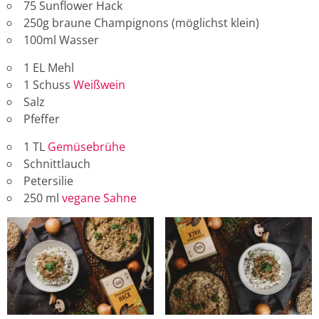
75 Sunflower Hack
250g braune Champignons (möglichst klein)
100ml Wasser
1 EL Mehl
1 Schuss
Weißwein
Salz
Pfeffer
1 TL
Gemüsebrühe
Schnittlauch
Petersilie
250 ml
vegane Sahne