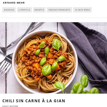
ERFAHRE MEHR
ANZEIGE
LIFESTYLE
REZEPTE
VEGANE PRODUKTE
10 MIN READ
CHILI SIN CARNE À LA GIAN
GAST AUTOR