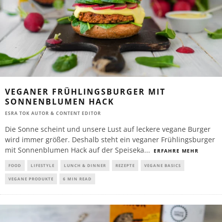
VEGANER FRÜHLINGSBURGER MIT
SONNENBLUMEN HACK
ESRA TOK AUTOR & CONTENT EDITOR
Die Sonne scheint und unsere Lust auf leckere vegane Burger
wird immer größer. Deshalb steht ein veganer Frühlingsburger
mit Sonnenblumen Hack auf der Speiseka
...
ERFAHRE MEHR
FOOD
LIFESTYLE
LUNCH & DINNER
REZEPTE
VEGANE BASICS
VEGANE PRODUKTE
6 MIN READ