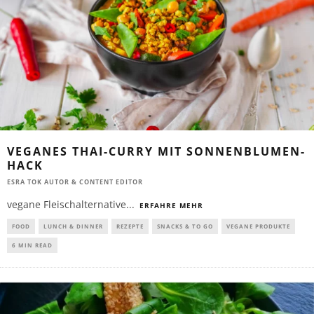
VEGANES THAI-CURRY MIT SONNENBLUMEN-
HACK
ESRA TOK AUTOR & CONTENT EDITOR
vegane Fleischalternative
...
ERFAHRE MEHR
FOOD
LUNCH & DINNER
REZEPTE
SNACKS & TO GO
VEGANE PRODUKTE
6 MIN READ