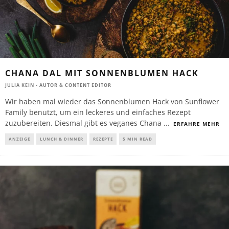
CHANA DAL MIT SONNENBLUMEN HACK
JULIA KEIN - AUTOR & CONTENT EDITOR
Wir haben mal wieder das Sonnenblumen Hack von Sunflower
Family benutzt, um ein leckeres und einfaches Rezept
zuzubereiten. Diesmal gibt es veganes Chana
...
ERFAHRE MEHR
ANZEIGE
LUNCH & DINNER
REZEPTE
5 MIN READ