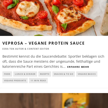
VEPROSA – VEGANE PROTEIN SAUCE
ESRA TOK AUTOR & CONTENT EDITOR
Bestimmt kennst du die Saucendebatte: Sportler beklagen sich
oft, dass die Sauce meistens der ungesunde, fetthaltige und
kalorienreiche Part eines Gerichtes is
...
ERFAHRE MEHR
FOOD
LUNCH & DINNER
REZEPTE
SNACKS & TO GO
VEGANE BASICS
VEGANE PRODUKTE
11 MIN READ