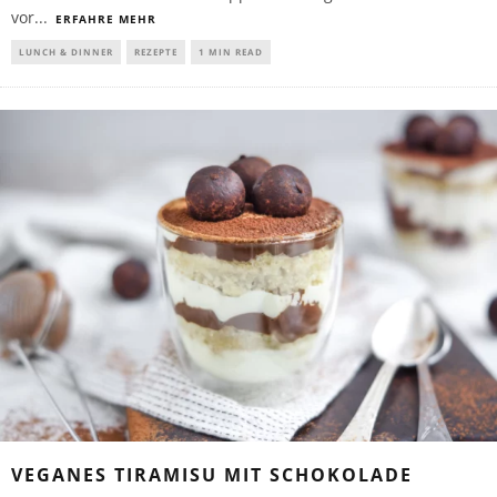
vor
...
ERFAHRE MEHR
LUNCH & DINNER
REZEPTE
1 MIN READ
VEGANES TIRAMISU MIT SCHOKOLADE