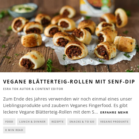
VEGANE BLÄTTERTEIG-ROLLEN MIT SENF-DIP
ESRA TOK AUTOR & CONTENT EDITOR
Zum Ende des Jahres verwenden wir noch einmal eines unser
Lieblingsprodukte und zaubern Veganes Fingerfood. Es gibt
leckere Vegane Blätterteig-Rollen mit dem S
...
ERFAHRE MEHR
FOOD
LUNCH & DINNER
REZEPTE
SNACKS & TO GO
VEGANE PRODUKTE
8 MIN READ