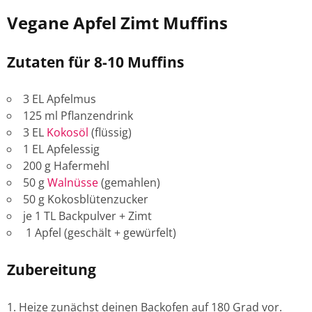
Vegane Apfel Zimt Muffins
Zutaten für 8-10 Muffins
3 EL Apfelmus
125 ml Pflanzendrink
3 EL
Kokosöl
(flüssig)
1 EL Apfelessig
200 g Hafermehl
50 g
Walnüsse
(gemahlen)
50 g Kokosblütenzucker
je 1 TL Backpulver + Zimt
1 Apfel (geschält + gewürfelt)
Zubereitung
Heize zunächst deinen Backofen auf 180 Grad vor.