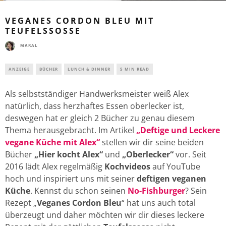
VEGANES CORDON BLEU MIT
TEUFELSSOSSE
MARAL
ANZEIGE
BÜCHER
LUNCH & DINNER
5 MIN READ
Als selbstständiger Handwerksmeister weiß Alex
natürlich, dass herzhaftes Essen oberlecker ist,
deswegen hat er gleich 2 Bücher zu genau diesem
Thema herausgebracht. Im Artikel
„Deftige und Leckere
vegane Küche mit Alex“
stellen wir dir seine beiden
Bücher
„Hier kocht Alex“
und
„Oberlecker“
vor. Seit
2016 lädt Alex regelmäßig
Kochvideos
auf YouTube
hoch und inspiriert uns mit seiner
deftigen veganen
Küche
. Kennst du schon seinen
No-Fishburger
? Sein
Rezept „
Veganes Cordon Bleu
“ hat uns auch total
überzeugt und daher möchten wir dir dieses leckere