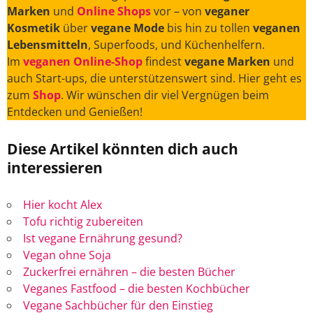
Marken
und
Online Shops
vor – von
veganer
Kosmetik
über
vegane Mode
bis hin zu tollen
veganen
Lebensmitteln
, Superfoods, und Küchenhelfern.
Im
veganen Online-Shop
findest
vegane Marken
und
auch Start-ups, die unterstützenswert sind. Hier geht es
zum
Shop
. Wir wünschen dir viel Vergnügen beim
Entdecken und Genießen!
Diese Artikel könnten dich auch
interessieren
Hier kocht Alex
Tofu richtig zubereiten
Ist vegane Ernährung gesund?
Vegan ohne Soja
Zuckerfrei ernähren – die besten Bücher
Veganes Fastfood – die besten Kochbücher
Vegane Sachbücher für den Einstieg