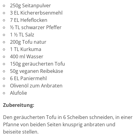
250g Seitanpulver
3 EL Kichererbsenmehl
7 EL Hefeflocken
½ TL schwarzer Pfeffer
1 ½ TL Salz
200g Tofu natur
1 TL Kurkuma
400 ml Wasser
150g geräucherten Tofu
50g veganen Reibekäse
6 EL Paniermehl
Olivenöl zum Anbraten
Alufolie
Zubereitung:
Den geräucherten Tofu in 6 Scheiben schneiden, in einer
Pfanne von beiden Seiten knusprig anbraten und
beiseite stellen.