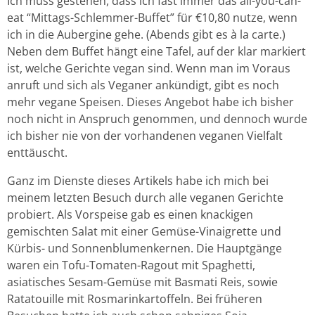
Ich muss gestehen, dass ich fast immer das all-you-can-
eat “Mittags-Schlemmer-Buffet” für €10,80 nutze, wenn
ich in die Aubergine gehe. (Abends gibt es à la carte.)
Neben dem Buffet hängt eine Tafel, auf der klar markiert
ist, welche Gerichte vegan sind. Wenn man im Voraus
anruft und sich als Veganer ankündigt, gibt es noch
mehr vegane Speisen. Dieses Angebot habe ich bisher
noch nicht in Anspruch genommen, und dennoch wurde
ich bisher nie von der vorhandenen veganen Vielfalt
enttäuscht.
Ganz im Dienste dieses Artikels habe ich mich bei
meinem letzten Besuch durch alle veganen Gerichte
probiert. Als Vorspeise gab es einen knackigen
gemischten Salat mit einer Gemüse-Vinaigrette und
Kürbis- und Sonnenblumenkernen. Die Hauptgänge
waren ein Tofu-Tomaten-Ragout mit Spaghetti,
asiatisches Sesam-Gemüse mit Basmati Reis, sowie
Ratatouille mit Rosmarinkartoffeln. Bei früheren