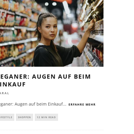
EGANER: AUGEN AUF BEIM
EINKAUF
ARAL
eganer: Augen auf beim Einkauf
...
ERFAHRE MEHR
IFESTYLE
SHOPPEN
12 MIN READ