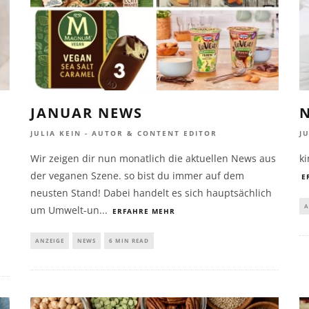
JANUAR NEWS
J
JULIA KEIN - AUTOR & CONTENT EDITOR
k
Wir zeigen dir nun monatlich die aktuellen News aus
der veganen Szene. so bist du immer auf dem
E
neusten Stand! Dabei handelt es sich hauptsächlich
A
um Umwelt-un
...
ERFAHRE MEHR
ANZEIGE
NEWS
6 MIN READ