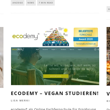
ANZEIGE
NEWS
7 MIN READ
A
ECODEMY – VEGAN STUDIEREN!
V
LISA MERKI
K
ecodemy* als Online Fachfernschule für Ernährung
D