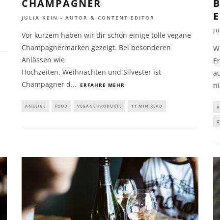
CHAMPAGNER
B
JULIA KEIN - AUTOR & CONTENT EDITOR
J
Vor kurzem haben wir dir schon einige tolle vegane
Champagnermarken gezeigt. Bei besonderen
Wi
Anlässen wie
E
Hochzeiten, Weihnachten und Silvester ist
au
Champagner d
...
ni
ERFAHRE MEHR
ANZEIGE
FOOD
VEGANE PRODUKTE
11 MIN READ
A
2