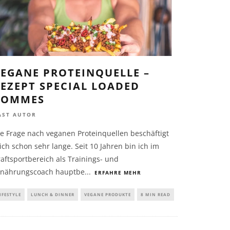
EGANE PROTEINQUELLE –
EZEPT SPECIAL LOADED
POMMES
AST AUTOR
ie Frage nach veganen Proteinquellen beschäftigt
ch schon sehr lange. Seit 10 Jahren bin ich im
aftsportbereich als Trainings- und
rnährungscoach hauptbe
...
ERFAHRE MEHR
IFESTYLE
LUNCH & DINNER
VEGANE PRODUKTE
8 MIN READ