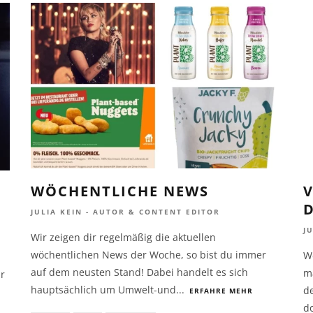
WÖCHENTLICHE NEWS
V
D
JULIA KEIN - AUTOR & CONTENT EDITOR
J
Wir zeigen dir regelmäßig die aktuellen
wöchentlichen News der Woche, so bist du immer
W
auf dem neusten Stand! Dabei handelt es sich
m
r
hauptsächlich um Umwelt-und
...
d
ERFAHRE MEHR
do