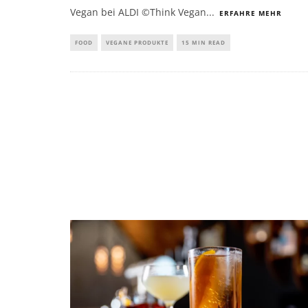
Vegan bei ALDI ©Think Vegan
...
ERFAHRE MEHR
FOOD
VEGANE PRODUKTE
15 MIN READ