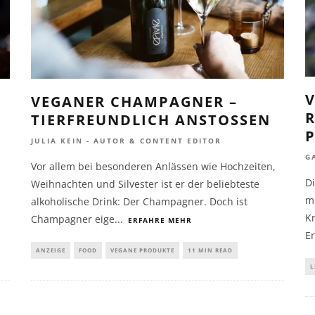
V
VEGANER CHAMPAGNER –
R
TIERFREUNDLICH ANSTOSSEN
JULIA KEIN - AUTOR & CONTENT EDITOR
G
Vor allem bei besonderen Anlässen wie Hochzeiten,
D
Weihnachten und Silvester ist er der beliebteste
mi
alkoholische Drink: Der Champagner. Doch ist
Kr
Champagner eige
...
ERFAHRE MEHR
E
ANZEIGE
FOOD
VEGANE PRODUKTE
11 MIN READ
L