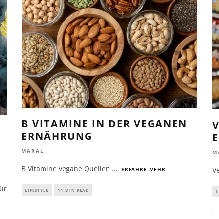
B VITAMINE IN DER VEGANEN
V
ERNÄHRUNG
MARAL
M
B Vitamine vegane Quellen
...
V
ERFAHRE MEHR
ür
LIFESTYLE
11 MIN READ
L