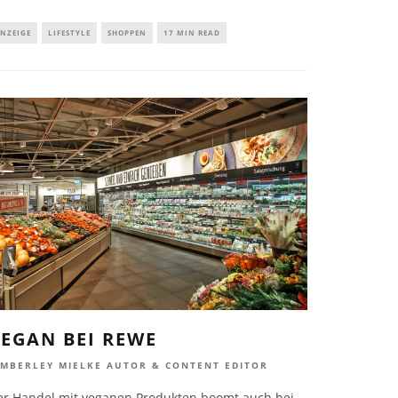
NZEIGE
LIFESTYLE
SHOPPEN
17 MIN READ
EGAN BEI REWE
IMBERLEY MIELKE AUTOR & CONTENT EDITOR
er Handel mit veganen Produkten boomt auch bei