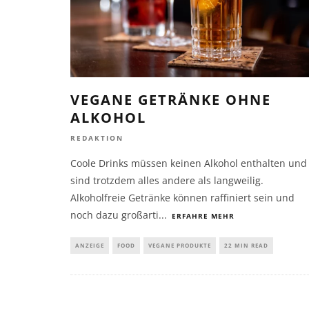
VEGANE GETRÄNKE OHNE
ALKOHOL
REDAKTION
Coole Drinks müssen keinen Alkohol enthalten und
sind trotzdem alles andere als langweilig.
Alkoholfreie Getränke können raffiniert sein und
noch dazu großarti
...
ERFAHRE MEHR
ANZEIGE
FOOD
VEGANE PRODUKTE
22 MIN READ