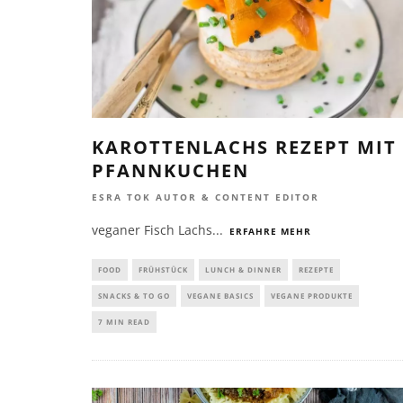
KAROTTENLACHS REZEPT MIT
PFANNKUCHEN
ESRA TOK AUTOR & CONTENT EDITOR
veganer Fisch Lachs
...
ERFAHRE MEHR
FOOD
FRÜHSTÜCK
LUNCH & DINNER
REZEPTE
SNACKS & TO GO
VEGANE BASICS
VEGANE PRODUKTE
7 MIN READ