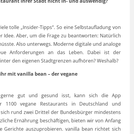
aurant ihrer Stadt nicht in- und auswendig?
ele tolle „Insider-Tipps“. So eine Selbstaufladung von
er Idee. Aber, um die Frage zu beantworten: Natürlich
üsste. Also unterwegs. Moderne digitale und analoge
 neue Anforderungen an das Leben. Dabei ist der
hinter den eigenen Stadtgrenzen aufhören? Weshalb?
hr mit vanilla bean – der vegane
r gerne gut und gesund isst, kann sich die App
er 1100 vegane Restaurants in Deutschland und
 sich rund zwei Drittel der Bundesbürger mindestens
liche Ernährung beschäftigen, bieten wir von Anfang
e Gerichte auszuprobieren. vanilla bean richtet sich