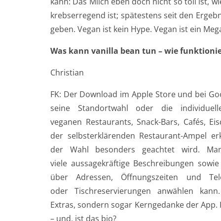
kann: Das Milch eben doch nicht so toll ist,
krebserregend ist; spätestens seit den Ergeb
geben. Vegan ist kein Hype. Vegan ist ein Mega
Was kann vanilla bean tun – wie funktionie
Christian
FK: Der Download im Apple Store und bei Goog
seine Standortwahl oder die individue
veganen Restaurants, Snack-Bars, Cafés, E
der selbsterklärenden Restaurant-Ampel er
der Wahl besonders geachtet wird. Man
viele aussagekräftige Beschreibungen sowi
über Adressen, Öffnungszeiten und Te
oder Tischreservierungen anwählen kann
Extras, sondern sogar Kerngedanke der App. Is
– und, ist das bio?