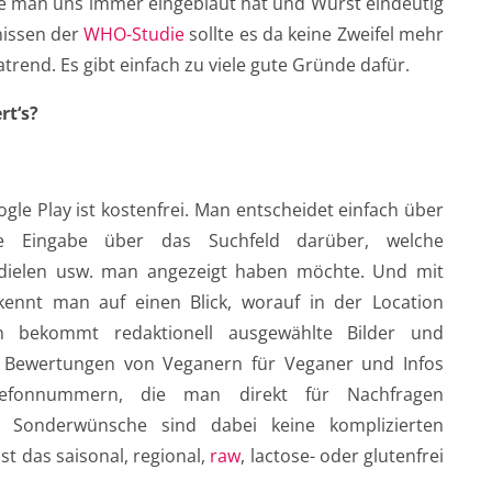
 wie man uns immer eingebläut hat und Wurst eindeutig
nissen der
WHO-Studie
sollte es da keine Zweifel mehr
trend. Es gibt einfach zu viele gute Gründe dafür.
rt‘s?
le Play ist kostenfrei. Man entscheidet einfach über
lle Eingabe über das Suchfeld darüber, welche
isdielen usw. man angezeigt haben möchte. Und mit
kennt man auf einen Blick, worauf in der Location
 bekommt redaktionell ausgewählte Bilder und
e Bewertungen von Veganern für Veganer und Infos
lefonnummern, die man direkt für Nachfragen
. Sonderwünsche sind dabei keine komplizierten
t das saisonal, regional,
raw
, lactose- oder glutenfrei