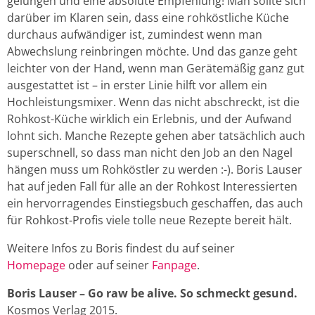
gelungen und eine absolute Empfehlung! Man sollte sich
darüber im Klaren sein, dass eine rohköstliche Küche
durchaus aufwändiger ist, zumindest wenn man
Abwechslung reinbringen möchte. Und das ganze geht
leichter von der Hand, wenn man Gerätemäßig ganz gut
ausgestattet ist – in erster Linie hilft vor allem ein
Hochleistungsmixer. Wenn das nicht abschreckt, ist die
Rohkost-Küche wirklich ein Erlebnis, und der Aufwand
lohnt sich. Manche Rezepte gehen aber tatsächlich auch
superschnell, so dass man nicht den Job an den Nagel
hängen muss um Rohköstler zu werden :-). Boris Lauser
hat auf jeden Fall für alle an der Rohkost Interessierten
ein hervorragendes Einstiegsbuch geschaffen, das auch
für Rohkost-Profis viele tolle neue Rezepte bereit hält.
Weitere Infos zu Boris findest du auf seiner
Homepage
oder auf seiner
Fanpage
.
Boris Lauser – Go raw be alive. So schmeckt gesund.
Kosmos Verlag 2015.