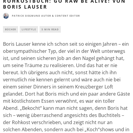
ROHKOSTBUCH: GO RAW BE ALIVE! VON
BORIS LAUSER
PATRICK SIEGMUND AUTOR & CONTENT EDITOR
BÜCHER
LIFESTYLE
5 MIN READ
Boris Lauser kenne ich schon seit so einigen Jahren – ein
obersympathischer Typ, der viel in der Welt unterwegs
ist, und seinen sicheren Job an den Nagel gehängt hat,
um seine Träume zu realisieren. Und das hat er nie
bereut. Ich übrigens auch nicht, sonst hätte ich ihn
vermutlich nie kennen gelernt und wäre auch nie bei
einem seiner Dinners in seinem Kreuzberger Loft
gelandet. Dort hat Boris mich und ein paar andere Gäste
mit köstlichstem Essen verwöhnt, es war ein toller
Abend. „Bekocht“ kann man nicht sagen, denn Boris hat
sich – wenig überraschend angesichts des Buchtitels –
der Rohkost verschrieben, und zeigt nicht nur an
solchen Abenden, sondern auch bei „Koch“shows und in