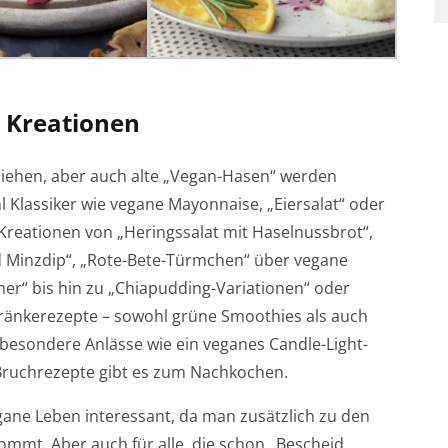
e Kreationen
ziehen, aber auch alte „Vegan-Hasen“ werden
l Klassiker wie vegane Mayonnaise, „Eiersalat“ oder
 Kreationen von „Heringssalat mit Haselnussbrot“,
d Minzdip“, „Rote-Bete-Türmchen“ über vegane
er“ bis hin zu „Chiapudding-Variationen“ oder
ränkerezepte – sowohl grüne Smoothies als auch
 besondere Anlässe wie ein veganes Candle-Light-
Bruchrezepte gibt es zum Nachkochen.
vegane Leben interessant, da man zusätzlich zu den
ommt. Aber auch für alle, die schon „Bescheid