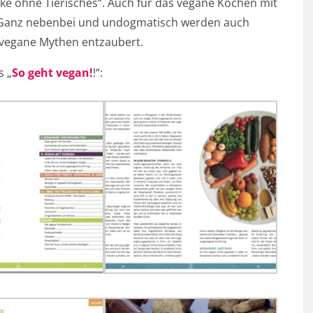
e ohne Tierisches“. Auch für das vegane Kochen mit
e. Ganz nebenbei und undogmatisch werden auch
 vegane Mythen entzaubert.
s „
So geht vegan!
!“: