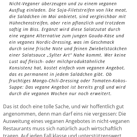
Nicht-Veganer überzeugen und zu einem veganen
Ausflug einladen. Die Soja-Filetstreifen von like meat,
die Salädchen im Mai anbietet, sind vergleichbar mit
Hühnchenstreifen, aber rein pflanzlich und trotzdem
saftig im Biss. Ergänzt wird diese Salatzutat durch
eine vegane Alternative zum jungen Gouda-Käse und
ein veganes Nordic-Dressing, was im Geschmack
durch seine frische Note und feinen Zwiebelstückchen
einer Salatsauce „Sylter Art“ Nahe kommt. Wer keine
Lust auf fleisch- oder milchproduktähnliche
Konsistenz hat, kostet einfach vom veganen Angebot,
das es permanent in jedem Salädchen gibt. Ob
fruchtiges Mango-Chili-Dressing oder Tomaten-Kokos-
Suppe: Das vegane Angebot ist bereits groß und wird
durch die veganen Wochen nur noch erweitert.
Das ist doch eine tolle Sache, und wir hoffentlich gut
angenommen, denn man darf eins nie vergessen: Die
Ausweitung eines veganen Angebotes in nicht-veganen
Restaurants muss sich natürlich auch wirtschaftlich
tragen. Auf jeden Fall klasse und unterstützenswert,