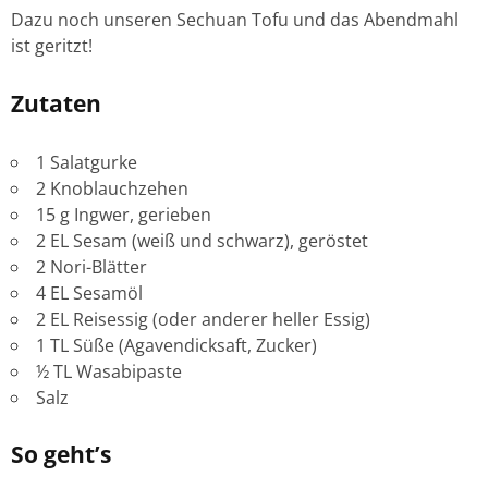
Dazu noch unseren Sechuan Tofu und das Abendmahl
ist geritzt!
Zutaten
1 Salatgurke
2 Knoblauchzehen
15 g Ingwer, gerieben
2 EL Sesam (weiß und schwarz), geröstet
2 Nori-Blätter
4 EL Sesamöl
2 EL Reisessig (oder anderer heller Essig)
1 TL Süße (Agavendicksaft, Zucker)
½ TL Wasabipaste
Salz
So geht’s