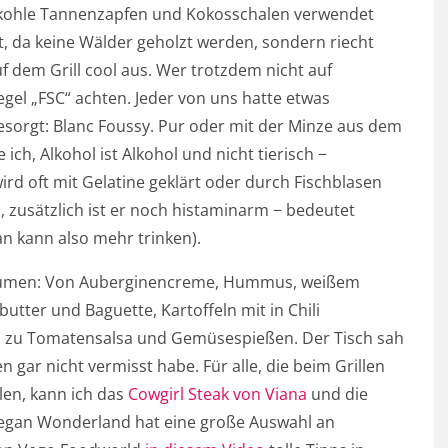
illkohle Tannenzapfen und Kokosschalen verwendet
t, da keine Wälder geholzt werden, sondern riecht
f dem Grill cool aus. Wer trotzdem nicht auf
iegel „FSC“ achten. Jeder von uns hatte etwas
 besorgt: Blanc Foussy. Pur oder mit der Minze aus dem
ich, Alkohol ist Alkohol und nicht tierisch −
rd oft mit Gelatine geklärt oder durch Fischblasen
all, zusätzlich ist er noch histaminarm − bedeutet
 kann also mehr trinken).
Gaumen: Von Auberginencreme, Hummus, weißem
ter und Baguette, Kartoffeln mit in Chili
hin zu Tomatensalsa und Gemüsespießen. Der Tisch sah
 gar nicht vermisst habe. Für alle, die beim Grillen
len, kann ich das
Cowgirl Steak von Viana
und die
egan Wonderland hat eine große Auswahl an