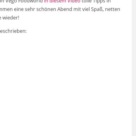
von Vego Foodworld
in diesem Video
tolle Tipps in
sammen eine sehr schönen Abend mit viel Spaß, netten
 wieder!
geschrieben: