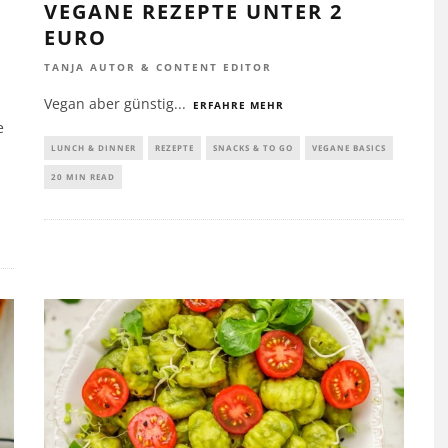
VEGANE REZEPTE UNTER 2
EURO
TANJA AUTOR & CONTENT EDITOR
Vegan aber günstig
...
ERFAHRE MEHR
e
LUNCH & DINNER
REZEPTE
SNACKS & TO GO
VEGANE BASICS
20 MIN READ