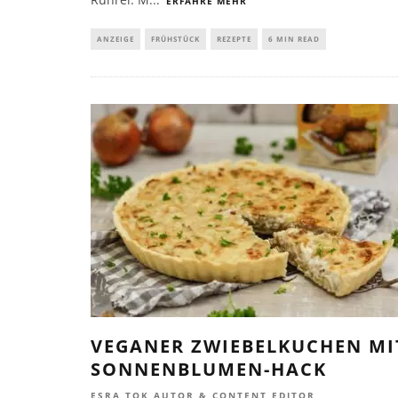
ERFAHRE MEHR
ANZEIGE
FRÜHSTÜCK
REZEPTE
6 MIN READ
VEGANER ZWIEBELKUCHEN MI
SONNENBLUMEN-HACK
ESRA TOK AUTOR & CONTENT EDITOR