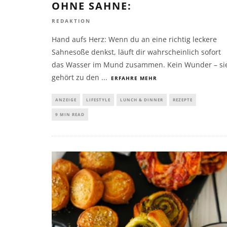
HNE SAHNE:
REDAKTION
Hand aufs Herz: Wenn du an eine richtig leckere
Sahnesoße denkst, läuft dir wahrscheinlich sofort
das Wasser im Mund zusammen. Kein Wunder – si
gehört zu den
...
ERFAHRE MEHR
ANZEIGE
LIFESTYLE
LUNCH & DINNER
REZEPTE
9 MIN READ