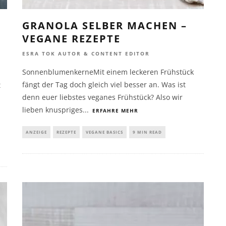
GRANOLA SELBER MACHEN –
VEGANE REZEPTE
ESRA TOK AUTOR & CONTENT EDITOR
SonnenblumenkerneMit einem leckeren Frühstück
fängt der Tag doch gleich viel besser an. Was ist
t
denn euer liebstes veganes Frühstück? Also wir
lieben knuspriges
...
ERFAHRE MEHR
ANZEIGE
REZEPTE
VEGANE BASICS
9 MIN READ