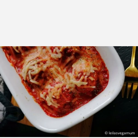
© leilasvegamum