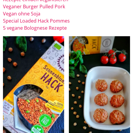
Veganer Burger Pulled Pork
Vegan ohne Soja
Special Loaded Hack Pommes
5 vegane Bolognese Rezepte