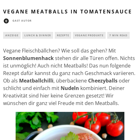
VEGANE MEATBALLS IN TOMATENSAUCE
GAST AUTOR
ANZEIGE
LUNCH & DINNER
REZEPTE
VEGANE PRODUKTE
7 MIN READ
Vegane Fleischbällchen? Wie soll das gehen? Mit
Sonnenblumenhack
stehen dir alle Türen offen. Nichts
ist unmöglich! Auch nicht Meatballs! Das nun folgende
Rezept dafür kannst du ganz nach Geschmack variieren.
Ob als
Meatballchilli
, überbackene
Cheezyballs
oder
schlicht und einfach mit
Nudeln
kombiniert. Deiner
Kreativität sind hier keine Grenzen gesetzt! Wir
wünschen dir ganz viel Freude mit den Meatballs.