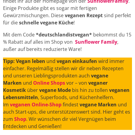
findet ihr auf der Homepage von der
SunflowerFamily
.
Einige Produkte gibt es sogar mit fertigen
Gewürzmischungen. Diese
veganen Rezept
sind perfekt
für die
schnelle vegane Küche
!
Mit dem Code
*deutschlandistvegan*
bekommst du 15
% Rabatt auf alles im Shop von
Sunflower Family
,
außer auf bereits reduzierte Ware!
Tipp: Vegan leben
und
vegan einkaufen
wird immer
einfacher. Regelmäßig stellen wir dir neben Rezepten
und unseren Lieblingsprodukten auch
vegane
Marken
und
Online Shops
vor – von
veganer
Kosmetik
über
vegane Mode
bis hin zu tollen
veganen
Lebensmitteln
, Superfoods, und Küchenhelfern.
Im
veganen Online-Shop
findest
vegane Marken
und
auch Start-ups, die unterstützenswert sind. Hier geht es
zum
Shop
. Wir wünschen dir viel Vergnügen beim
Entdecken und Genießen!