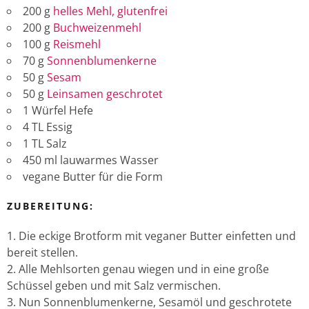
200 g
helles Mehl, glutenfrei
200 g
Buchweizenmehl
100 g
Reismehl
70 g
Sonnenblumenkerne
50 g
Sesam
50 g
Leinsamen geschrotet
1 Würfel Hefe
4 TL Essig
1 TL Salz
450 ml lauwarmes Wasser
vegane Butter für die Form
ZUBEREITUNG:
Die eckige Brotform mit veganer Butter einfetten und
bereit stellen.
Alle Mehlsorten genau wiegen und in eine große
Schüssel geben und mit Salz vermischen.
Nun Sonnenblumenkerne, Sesamöl und geschrotete