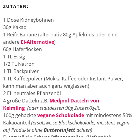
ZUTATEN:
1 Dose Kidneybohnen
30g Kakao
1 Reife Banane (alternativ 80g Apfelmus oder eine
andere
Ei-Alternative
)
60g Haferflocken
1 TL Essig
1/2 TL Natron
1 TL Backpulver
1 TL Kaffeepulver (Mokka Kaffee oder Instant Pulver,
kann man aber auch ganz weglassen)
2 EL neutrales Pflanzenöl
4 große Datteln z.B.
Medjool Datteln von
Keimling
(oder stattdessen 90g Zucker/Xylit)
100g gehackte
vegane Schokolade
mit mindestens 50%
Kakaoanteil
(ersatzweise Blockschokolade, meistens vegan
auf Produkte ohne
Buttereinfett
achten)