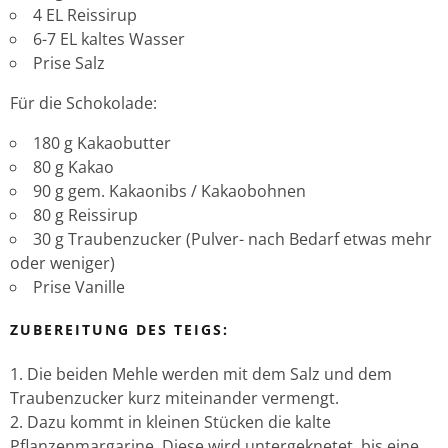
4 EL Reissirup
6-7 EL kaltes Wasser
Prise Salz
Für die Schokolade:
180 g Kakaobutter
80 g Kakao
90 g gem. Kakaonibs / Kakaobohnen
80 g Reissirup
30 g Traubenzucker (Pulver- nach Bedarf etwas mehr
oder weniger)
Prise Vanille
ZUBEREITUNG DES TEIGS:
Die beiden Mehle werden mit dem Salz und dem
Traubenzucker kurz miteinander vermengt.
Dazu kommt in kleinen Stücken die kalte
Pflanzenmargarine. Diese wird untergeknetet, bis eine