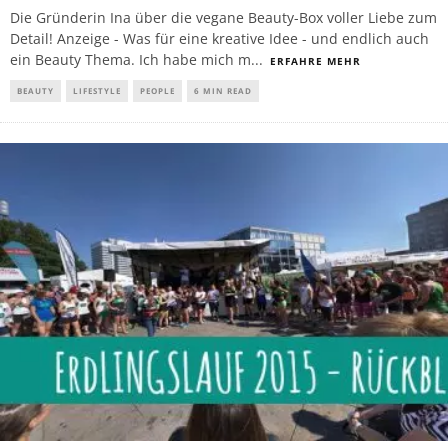
Die Gründerin Ina über die vegane Beauty-Box voller Liebe zum
Detail! Anzeige - Was für eine kreative Idee - und endlich auch
ein Beauty Thema. Ich habe mich m
...
ERFAHRE MEHR
BEAUTY
LIFESTYLE
PEOPLE
6 MIN READ