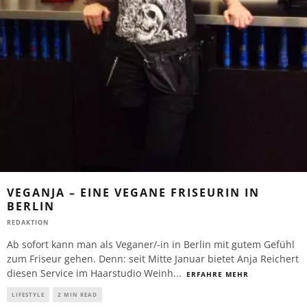
VEGANJA – EINE VEGANE FRISEURIN IN
BERLIN
REDAKTION
Ab sofort kann man als Veganer/-in in Berlin mit gutem Gefühl
zum Friseur gehen. Denn: seit Mitte Januar bietet Anja Reichert
diesen Service im Haarstudio Weinh
...
ERFAHRE MEHR
LIFESTYLE
2 MIN READ