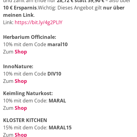
und zahlt am Ende nur
28,72 € statt 39,90 €
– also über
10 € Ersparnis
.Wichtig: Dieses Angebot gilt
nur über
meinen Link
.
Link:
https://bit.ly/4g2PLIY
Herbarium Officinale:
10% mit dem Code
maral10
Zum
Shop
InnoNature:
10% mit dem Code
DIV10
Zum
Shop
Keimling Naturkost:
10% mit dem Code:
MARAL
Zum
Shop
KLOSTER KITCHEN
15% mit dem Code:
MARAL15
Zum
Shop