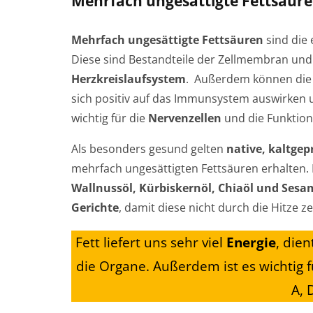
Mehrfach ungesättigte Fettsäur
Mehrfach ungesättigte Fettsäuren
sind die 
Diese sind Bestandteile der Zellmembran und 
Herzkreislaufsystem
. Außerdem können di
sich positiv auf das Immunsystem auswirken
wichtig für die
Nervenzellen
und die Funktio
Als besonders gesund gelten
native, kaltgep
mehrfach ungesättigten Fettsäuren erhalten.
Wallnussöl, Kürbiskernöl, Chiaöl und Sesa
Gerichte
, damit diese nicht durch die Hitze 
Fett liefert uns sehr viel
Energie
, die
die Organe. Außerdem ist es wichtig
A, 