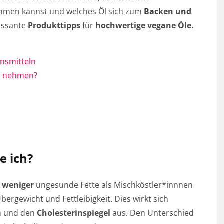
men kannst und welches Öl sich zum
Backen und
essante
Produkttipps
für
hochwertige vegane Öle.
ensmitteln
ir nehmen?
e ich?
l
weniger
ungesunde Fette als Mischköstler*innnen
bergewicht und Fettleibigkeit. Dies wirkt sich
m
und den
Cholesterinspiegel
aus. Den Unterschied