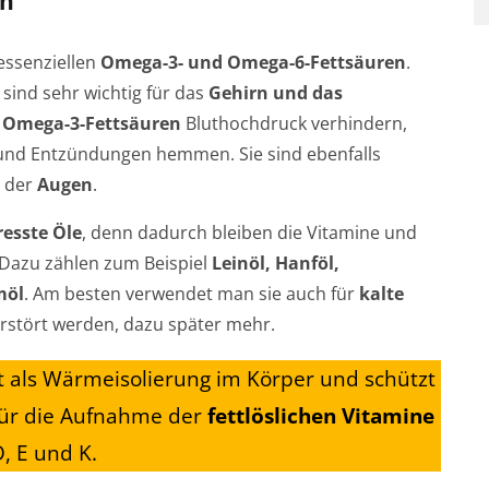
en
essenziellen
Omega-3- und Omega-6-Fettsäuren
.
sind sehr wichtig für das
Gehirn und das
e
Omega-3-Fettsäuren
Bluthochdruck verhindern,
 und Entzündungen hemmen. Sie sind ebenfalls
n der
Augen
.
resste Öle
, denn dadurch bleiben die Vitamine und
 Dazu zählen zum Beispiel
Leinöl, Hanföl,
möl
. Am besten verwendet man sie auch für
kalte
zerstört werden, dazu später mehr.
nt als Wärmeisolierung im Körper und schützt
 für die Aufnahme der
fettlöslichen Vitamine
D, E und K.