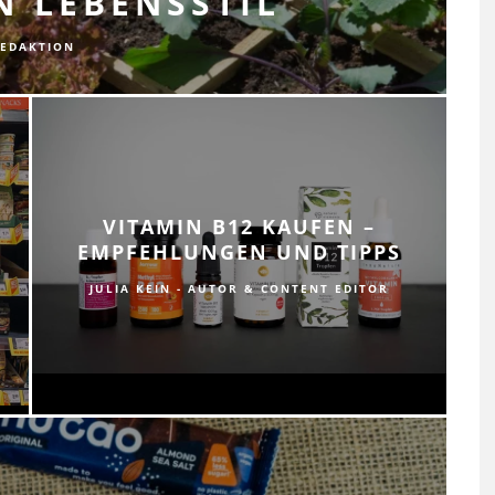
N LEBENSSTIL
EDAKTION
VITAMIN B12 KAUFEN –
N
EMPFEHLUNGEN UND TIPPS
JULIA KEIN - AUTOR & CONTENT EDITOR