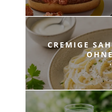
CREMIGE SAHN
HNE 
R