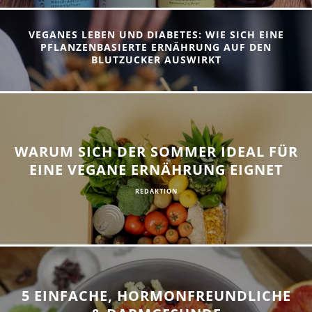
VEGANES LEBEN UND DIABETES: WIE SICH EINE
PFLANZENBASIERTE ERNÄHRUNG AUF DEN
BLUTZUCKER AUSWIRKT
WARUM SICH DER SOMMER IDEAL FÜR
EINE VEGANE ERNÄHRUNG EIGNET
REDAKTION
5 EINFACHE, HORMONFREUNDLICHE