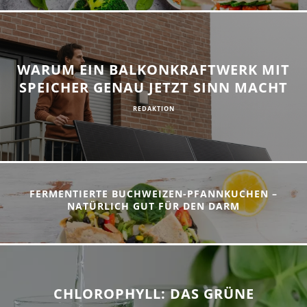
WARUM EIN BALKONKRAFTWERK MIT
SPEICHER GENAU JETZT SINN MACHT
REDAKTION
FERMENTIERTE BUCHWEIZEN-PFANNKUCHEN –
NATÜRLICH GUT FÜR DEN DARM
CHLOROPHYLL: DAS GRÜNE