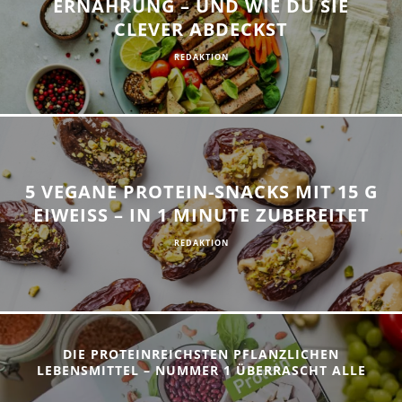
ERNÄHRUNG – UND WIE DU SIE
CLEVER ABDECKST
REDAKTION
5 VEGANE PROTEIN-SNACKS MIT 15 G
EIWEISS – IN 1 MINUTE ZUBEREITET
REDAKTION
DIE PROTEINREICHSTEN PFLANZLICHEN
LEBENSMITTEL – NUMMER 1 ÜBERRASCHT ALLE