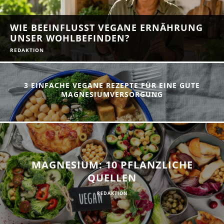
WIE BEEINFLUSST VEGANE ERNÄHRUNG
UNSER WOHLBEFINDEN?
REDAKTION
3 EINFACHE VEGANE REZEPTE FÜR EINE GUTE
MAGNESIUMVERSORGUNG
MAGNESIUM: 10 PFLANZLICHE
QUELLEN
REDAKTION