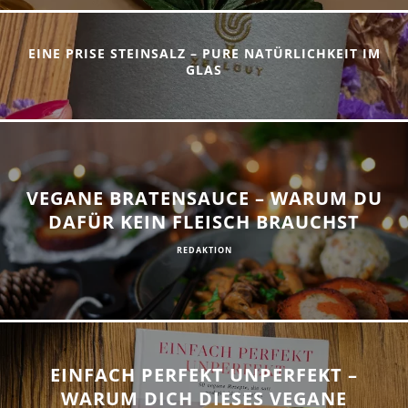
EINE PRISE STEINSALZ – PURE NATÜRLICHKEIT IM
GLAS
VEGANE BRATENSAUCE – WARUM DU
DAFÜR KEIN FLEISCH BRAUCHST
REDAKTION
EINFACH PERFEKT UNPERFEKT –
WARUM DICH DIESES VEGANE