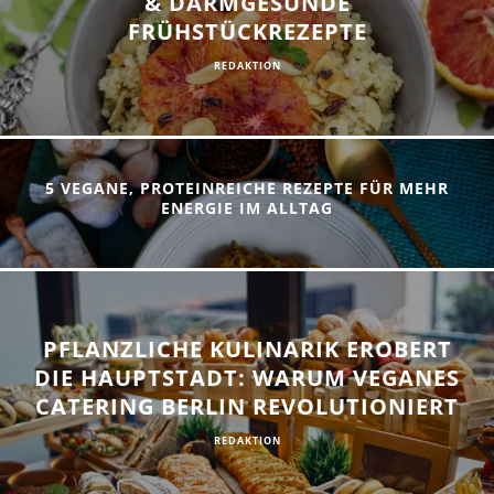
& DARMGESUNDE
FRÜHSTÜCKREZEPTE
REDAKTION
5 VEGANE, PROTEINREICHE REZEPTE FÜR MEHR
ENERGIE IM ALLTAG
PFLANZLICHE KULINARIK EROBERT
DIE HAUPTSTADT: WARUM VEGANES
CATERING BERLIN REVOLUTIONIERT
REDAKTION