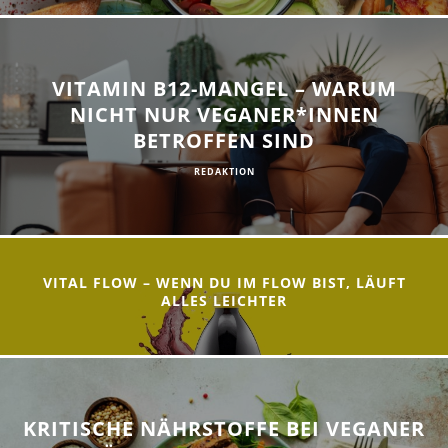
VITAMIN B12-MANGEL – WARUM
NICHT NUR VEGANER*INNEN
BETROFFEN SIND
REDAKTION
VITAL FLOW – WENN DU IM FLOW BIST, LÄUFT
ALLES LEICHTER
KRITISCHE NÄHRSTOFFE BEI VEGANER