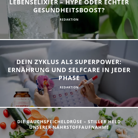
LEBENSELIXIER – HYPE ODER ECHTER
GESUNDHEITSBOOST?
REDAKTION
DEIN ZYKLUS ALS SUPERPOWER:
ERNÄHRUNG UND SELFCARE IN JEDER
PHASE
REDAKTION
DIE BAUCHSPEICHELDRÜSE – STILLER HELD
UNSERER NÄHRSTOFFAUFNAHME