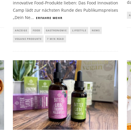
da
innovative Food-Produkte lieben: Das Food Innovation
Camp lädt zur nächsten Runde des Publikumspreises
A
„Dein Ne
...
ERFAHRE MEHR
ANZEIGE
FOOD
GASTRONOMIE
LIFESTYLE
NEWS
VEGANE PRODUKTE
7 MIN READ