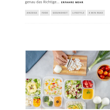
genau das Richtige
...
ERFAHRE MEHR
ANZEIGE
FOOD
GESUNDHEIT
LIFESTYLE
8 MIN READ