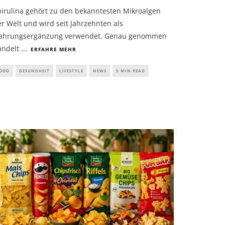
pirulina gehört zu den bekanntesten Mikroalgen
r Welt und wird seit Jahrzehnten als
ahrungsergänzung verwendet. Genau genommen
andelt
...
ERFAHRE MEHR
OOD
GESUNDHEIT
LIFESTYLE
NEWS
5 MIN READ