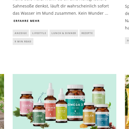
Sahnesoße denkst, läuft dir wahrscheinlich sofort
S
das Wasser im Mund zusammen. Kein Wunder
...
de
N
ERFAHRE MEHR
h
ANZEIGE
LIFESTYLE
LUNCH & DINNER
REZEPTE
F
9 MIN READ