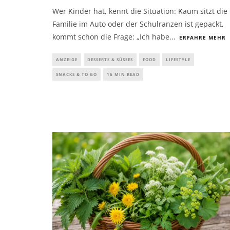
Wer Kinder hat, kennt die Situation: Kaum sitzt die
Familie im Auto oder der Schulranzen ist gepackt,
kommt schon die Frage: „Ich habe
...
ERFAHRE MEHR
ANZEIGE
DESSERTS & SÜSSES
FOOD
LIFESTYLE
SNACKS & TO GO
16 MIN READ