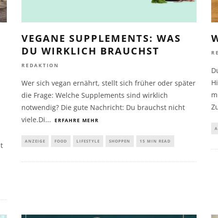
VEGANE SUPPLEMENTS: WAS
W
DU WIRKLICH BRAUCHST
R
REDAKTION
Du
Hi
Wer sich vegan ernährt, stellt sich früher oder später
m
die Frage: Welche Supplements sind wirklich
Z
notwendig? Die gute Nachricht: Du brauchst nicht
viele.Di
...
ERFAHRE MEHR
A
ANZEIGE
FOOD
LIFESTYLE
SHOPPEN
15 MIN READ
t