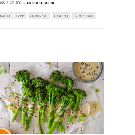
ss sich tro
...
ERFAHRE MEHR
NZEIGE
FOOD
GESUNDHEIT
LIFESTYLE
12 MIN READ