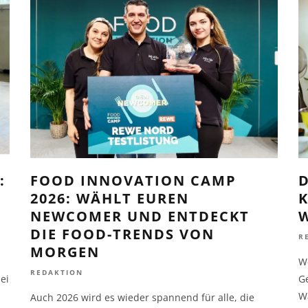
:
FOOD INNOVATION CAMP
D
2026: WÄHLT EUREN
K
NEWCOMER UND ENTDECKT
DIE FOOD-TRENDS VON
R
MORGEN
W
REDAKTION
ei
G
W
Auch 2026 wird es wieder spannend für alle, die