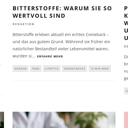
BITTERSTOFFE: WARUM SIE SO
P
WERTVOLL SIND
REDAKTION
Bitterstoffe erleben aktuell ein echtes Comeback –
und das aus gutem Grund. Während sie früher ein
R
natürlicher Bestandteil vieler Lebensmittel waren,
d
wurden si
...
Di
ERFAHRE MEHR
n
br
ANZEIGE
FOOD
LIFESTYLE
VEGANE BASICS
15 MIN READ
nu
g
A