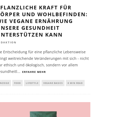
FLANZLICHE KRAFT FÜR
KÖRPER UND WOHLBEFINDEN:
WIE VEGANE ERNÄHRUNG
UNSERE GESUNDHEIT
UNTERSTÜTZEN KANN
EDAKTION
e Entscheidung für eine pflanzliche Lebensweise
ingt weitreichende Veränderungen mit sich - nicht
r ethisch und ökologisch, sondern vor allem
esundheitl
...
ERFAHRE MEHR
NZEIGE
FOOD
LIFESTYLE
VEGANE BASICS
8 MIN READ