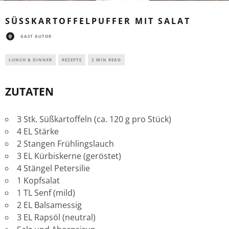
SÜSSKARTOFFELPUFFER MIT SALAT
GAST AUTOR
LUNCH & DINNER
REZEPTE
2 MIN READ
ZUTATEN
3 Stk. Süßkartoffeln (ca. 120 g pro Stück)
4 EL Stärke
2 Stangen Frühlingslauch
3 EL Kürbiskerne (geröstet)
4 Stängel Petersilie
1 Kopfsalat
1 TL Senf (mild)
2 EL Balsamessig
3 EL Rapsöl (neutral)