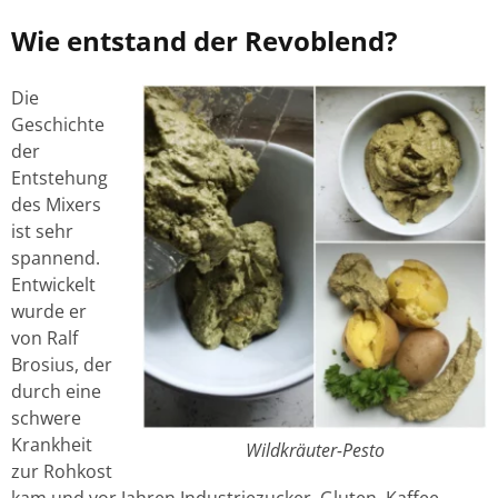
Wie entstand der Revoblend?
Die
Geschichte
der
Entstehung
des Mixers
ist sehr
spannend.
Entwickelt
wurde er
von Ralf
Brosius, der
durch eine
schwere
Krankheit
Wildkräuter-Pesto
zur Rohkost
kam und vor Jahren Industriezucker, Gluten, Kaffee,