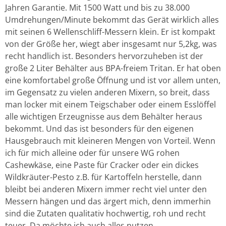
Jahren Garantie. Mit 1500 Watt und bis zu 38.000
Umdrehungen/Minute bekommt das Gerät wirklich alles
mit seinen 6 Wellenschliff-Messern klein. Er ist kompakt
von der Größe her, wiegt aber insgesamt nur 5,2kg, was
recht handlich ist. Besonders hervorzuheben ist der
große 2 Liter Behälter aus BPA-freiem Tritan. Er hat oben
eine komfortabel große Öffnung und ist vor allem unten,
im Gegensatz zu vielen anderen Mixern, so breit, dass
man locker mit einem Teigschaber oder einem Esslöffel
alle wichtigen Erzeugnisse aus dem Behälter heraus
bekommt. Und das ist besonders für den eigenen
Hausgebrauch mit kleineren Mengen von Vorteil. Wenn
ich für mich alleine oder für unsere WG rohen
Cashewkäse, eine Paste für Cracker oder ein dickes
Wildkräuter-Pesto z.B. für Kartoffeln herstelle, dann
bleibt bei anderen Mixern immer recht viel unter den
Messern hängen und das ärgert mich, denn immerhin
sind die Zutaten qualitativ hochwertig, roh und recht
teuer. Da möchte ich auch alles nutzen.