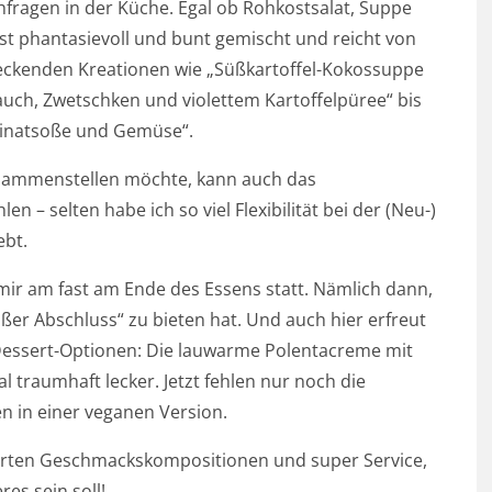
fragen in der Küche. Egal ob Rohkostsalat, Suppe
st phantasievoll und bunt gemischt und reicht von
ckenden Kreationen wie „Süßkartoffel-Kokossuppe
auch, Zwetschken und violettem Kartoffelpüree“ bis
tspinatsoße und Gemüse“.
usammenstellen möchte, kann auch das
– selten habe ich so viel Flexibilität bei der (Neu-)
ebt.
 mir am fast am Ende des Essens statt. Nämlich dann,
ßer Abschluss“ zu bieten hat. Und auch hier erfreut
Dessert-Optionen: Die lauwarme Polentacreme mit
l traumhaft lecker. Jetzt fehlen nur noch die
n in einer veganen Version.
nierten Geschmackskompositionen und super Service,
es sein soll!