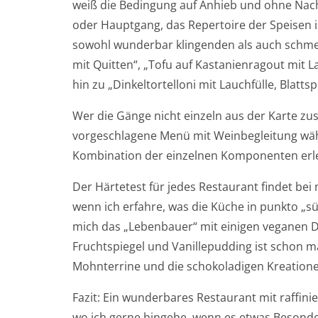
weiß die Bedingung auf Anhieb und ohne Nach
oder Hauptgang, das Repertoire der Speisen i
sowohl wunderbar klingenden als auch schme
mit Quitten“, „Tofu auf Kastanienragout mit L
hin zu „Dinkeltortelloni mit Lauchfülle, Blat
Wer die Gänge nicht einzeln aus der Karte z
vorgeschlagene Menü mit Weinbegleitung wählen 
Kombination der einzelnen Komponenten erl
Der Härtetest für jedes Restaurant findet bei
wenn ich erfahre, was die Küche in punkto „sü
mich das „Lebenbauer“ mit einigen veganen 
Fruchtspiegel und Vanillepudding ist schon ma
Mohnterrine und die schokoladigen Kreatione
Fazit: Ein wunderbares Restaurant mit raffi
wo ich gerne hingehe, wenn es etwas Besonder