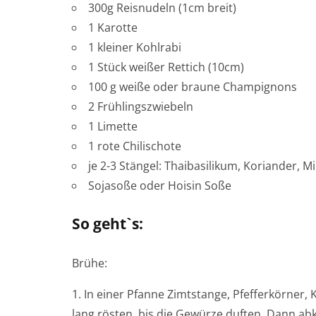
300g Reisnudeln (1cm breit)
1 Karotte
1 kleiner Kohlrabi
1 Stück weißer Rettich (10cm)
100 g weiße oder braune Champignons
2 Frühlingszwiebeln
1 Limette
1 rote Chilischote
je 2-3 Stängel: Thaibasilikum, Koriander, M
Sojasoße oder Hoisin Soße
So geht`s:
Brühe:
In einer Pfanne Zimtstange, Pfefferkörner,
lang rösten, bis die Gewürze duften. Dann ab