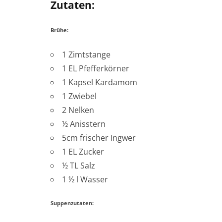
Zutaten:
Brühe:
1 Zimtstange
1 EL Pfefferkörner
1 Kapsel Kardamom
1 Zwiebel
2 Nelken
½ Anisstern
5cm frischer Ingwer
1 EL Zucker
½ TL Salz
1 ½ l Wasser
Suppenzutaten: