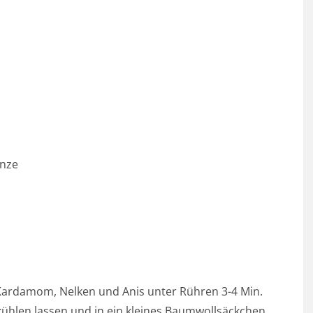
inze
 Kardamom, Nelken und Anis unter Rühren 3-4 Min.
kühlen lassen und in ein kleines Baumwollsäckchen