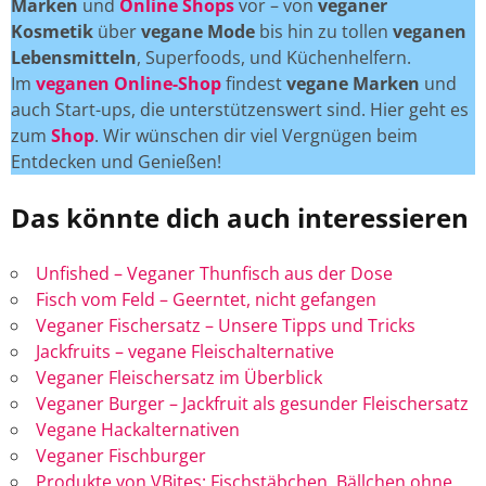
Marken
und
Online Shops
vor – von
veganer
Kosmetik
über
vegane Mode
bis hin zu tollen
veganen
Lebensmitteln
, Superfoods, und Küchenhelfern.
Im
veganen Online-Shop
findest
vegane Marken
und
auch Start-ups, die unterstützenswert sind. Hier geht es
zum
Shop
. Wir wünschen dir viel Vergnügen beim
Entdecken und Genießen!
Das könnte dich auch interessieren
Unfished – Veganer Thunfisch aus der Dose
Fisch vom Feld – Geerntet, nicht gefangen
Veganer Fischersatz – Unsere Tipps und Tricks
Jackfruits – vegane Fleischalternative
Veganer Fleischersatz im Überblick
Veganer Burger – Jackfruit als gesunder Fleischersatz
Vegane Hackalternativen
Veganer Fischburger
Produkte von VBites: Fischstäbchen, Bällchen ohne