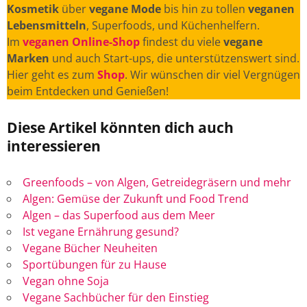
Kosmetik
über
vegane Mode
bis hin zu tollen
veganen
Lebensmitteln
, Superfoods, und Küchenhelfern.
Im
veganen Online-Shop
findest du viele
vegane
Marken
und auch Start-ups, die unterstützenswert sind.
Hier geht es zum
Shop
. Wir wünschen dir viel Vergnügen
beim Entdecken und Genießen!
Diese Artikel könnten dich auch
interessieren
Greenfoods – von Algen, Getreidegräsern und mehr
Algen: Gemüse der Zukunft und Food Trend
Algen – das Superfood aus dem Meer
Ist vegane Ernährung gesund?
Vegane Bücher Neuheiten
Sportübungen für zu Hause
Vegan ohne Soja
Vegane Sachbücher für den Einstieg