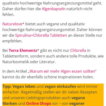
qualitativ hochwertige Nahrungsergänzungsmittel geht.
Daher dürfen hier die
Algenkapseln
natürlich nicht
fehlen.
Naturelove
* bietet auch vegane und qualitativ
hochwertige Nahrungsergänzungsmittel. Daher können
wir die
Spirulina+Chlorella Tabletten
an dieser Stelle nur
empfehlen.
Bei
Terra Elements
* gibt es nicht nur
Chlorella
in
Tablettenform, sondern auch andere tolle Produktie, wie
Naturkosmetik oder Literatur.
In dem Artikel „
Warum wir mehr Algen essen sollten
“
kannst du dir ebenfalls schöne Inspirationen holen.
Tipp: Vegan leben
und
vegan einkaufen
wird immer
einfacher. Regelmäßig stellen wir dir neben Rezepten
und unseren Lieblingsprodukten auch
vegane
Marken
und
Online Shops
vor – von
veganer