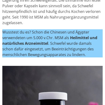
Lagerung ihren Schwefelgehalt. Die Einnahme von MSM
Pulver oder Kapseln kann sinnvoll sein, da Schwefel
hitzeempfindlich ist und häufig durchs Kochen verloren
geht. Seit 1990 ist MSM als Nahrungsergänzungsmittel
zugelassen.
Wusstest du es? Schon die Chinesen und Ägypter
verwendeten um 5.000 v.Chr. MSM als
Heilmittel und
natürliches Arzneimittel
. Schwefel wurde damals
schon dafür eingesetzt, um Beeinträchtigungen des
menschlichen Bewegungsapparates zu lindern.