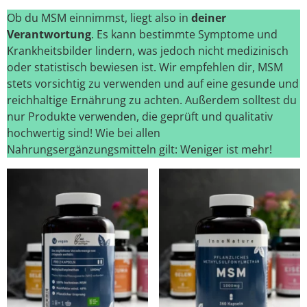
Ob du MSM einnimmst, liegt also in
deiner
Verantwortung
. Es kann bestimmte Symptome und
Krankheitsbilder lindern, was jedoch nicht medizinisch
oder statistisch bewiesen ist. Wir empfehlen dir, MSM
stets vorsichtig zu verwenden und auf eine gesunde und
reichhaltige Ernährung zu achten. Außerdem solltest du
nur Produkte verwenden, die geprüft und qualitativ
hochwertig sind! Wie bei allen
Nahrungsergänzungsmitteln gilt: Weniger ist mehr!