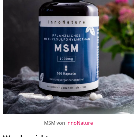
MSM von
InnoNature