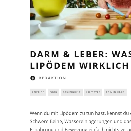
DARM & LEBER: WAS
LIPÖDEM WIRKLICH
REDAKTION
ANZEIGE
FOOD
GESUNDHEIT
LIFESTYLE
12 MIN READ
Wenn du mit Lipödem zu tun hast, kennst du d
Schwere Beine, Wassereinlagerungen und das 
Ernährung und Bewegung einfach nichts verä