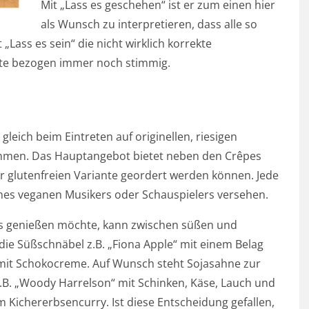
Mit „Lass es geschehen“ ist er zum einen hier
als Wunsch zu interpretieren, dass alle so
„Lass es sein“ die nicht wirklich korrekte
ukte bezogen immer noch stimmig.
gleich beim Eintreten auf originellen, riesigen
rrahmen. Das Hauptangebot bietet neben den Crêpes
ner glutenfreien Variante geordert werden können. Jede
nes veganen Musikers oder Schauspielers versehen.
 genießen möchte, kann zwischen süßen und
 die Süßschnäbel z.B. „Fiona Apple“ mit einem Belag
mit Schokocreme. Auf Wunsch steht Sojasahne zur
z.B. „Woody Harrelson“ mit Schinken, Käse, Lauch und
Kichererbsencurry. Ist diese Entscheidung gefallen,