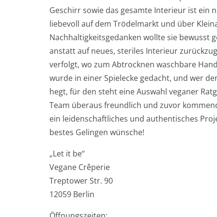
Geschirr sowie das gesamte Interieur ist ein n
liebevoll auf dem Trödelmarkt und über Kle
Nachhaltigkeitsgedanken wollte sie bewusst
anstatt auf neues, steriles Interieur zurückz
verfolgt, wo zum Abtrocknen waschbare Handtü
wurde in einer Spielecke gedacht, und wer d
hegt, für den steht eine Auswahl veganer Rat
Team überaus freundlich und zuvor kommend,
ein leidenschaftliches und authentisches Pro
bestes Gelingen wünsche!
„Let it be“
Vegane Crêperie
Treptower Str. 90
12059 Berlin
Öffnungszeiten: