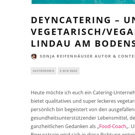
DEYNCATERING – 
VEGETARISCH/VEGA
LINDAU AM BODEN
SONJA REIFENHÄUSER AUTOR & CONTE
GASTRONOMIE
6 MIN READ
Heute möchte ich euch ein Catering-Unterneh
bietet qualitatives und super leckeres veget
persönlich bin begeistert von den ausgefall
gesundheitsunterstützender Lebensmittel, d
ganzheitlichen Gedanken als „
Food-Coach
„. 
Bewusstsein wird sich in diese Richtung entwi