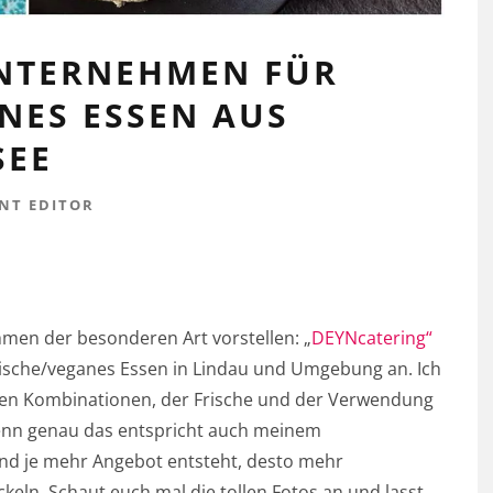
UNTERNEHMEN FÜR
NES ESSEN AUS
SEE
NT EDITOR
men der besonderen Art vorstellen: „
DEYNcatering“
arische/veganes Essen in Lindau und Umgebung an. Ich
enen Kombinationen, der Frische und der Verwendung
enn genau das entspricht auch meinem
Und je mehr Angebot entsteht, desto mehr
ckeln. Schaut euch mal die tollen Fotos an und lasst