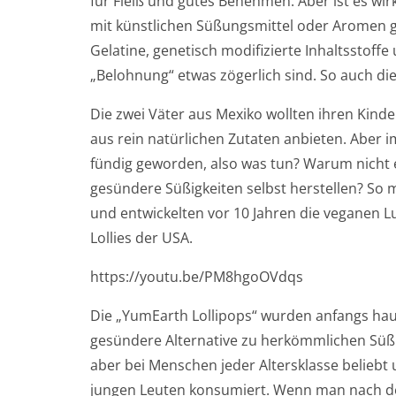
für Fleiß und gutes Benehmen. Aber ist es wi
mit künstlichen Süßungsmittel oder Aromen g
Gelatine, genetisch modifizierte Inhaltsstoffe
„Belohnung“ etwas zögerlich sind. So auch d
Die zwei Väter aus Mexiko wollten ihren Kinde
aus rein natürlichen Zutaten anbieten. Aber i
fündig geworden, also was tun? Warum nicht
gesündere Süßigkeiten selbst herstellen? So 
und entwickelten vor 10 Jahren die veganen Lu
Lollies der USA.
https://youtu.be/PM8hgoOVdqs
Die „YumEarth Lollipops“ wurden anfangs haupt
gesündere Alternative zu herkömmlichen Süßi
aber bei Menschen jeder Altersklasse beliebt
jungen Leuten konsumiert. Wenn man nach de