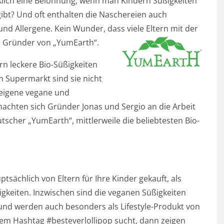
rklich eine Belohnung, wenn man Kindern Süßigkeiten
ibt? Und oft enthalten die Naschereien auch
 und Allergene. Kein Wunder, dass viele Eltern mit der
ie Gründer von „YumEarth“.
rn leckere Bio-Süßigkeiten
m Supermarkt sind sie nicht
 eigene vegane und
machten sich Gründer Jonas und Sergio an die Arbeit
tscher „YumEarth“, mittlerweile die beliebtesten Bio-
sächlich von Eltern für Ihre Kinder gekauft, als
gkeiten. Inzwischen sind die veganen Süßigkeiten
 und werden auch besonders als Lifestyle-Produkt von
m Hashtag #besteverlollipop sucht, dann zeigen