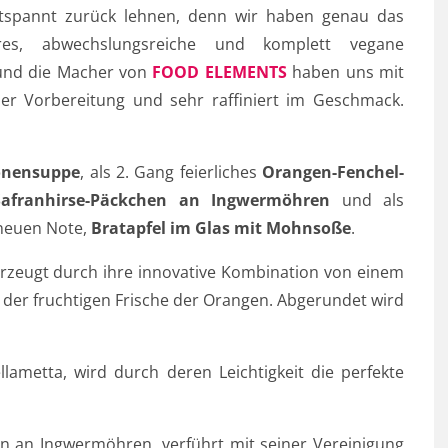
ntspannt zurück lehnen, denn wir haben genau das
es, abwechslungsreiche und komplett vegane
und die Macher von
FOOD ELEMENTS
haben uns mit
der Vorbereitung und sehr raffiniert im Geschmack.
onensuppe
, als 2. Gang feierliches
Orangen-Fenchel-
-Safranhirse-Päckchen an Ingwermöhren
und als
 neuen Note,
Bratapfel im Glas mit Mohnsoße
.
zeugt durch ihre innovative Kombination von einem
der fruchtigen Frische der Orangen. Abgerundet wird
lametta, wird durch deren Leichtigkeit die perfekte
n an Ingwermöhren, verführt mit seiner Vereinigung