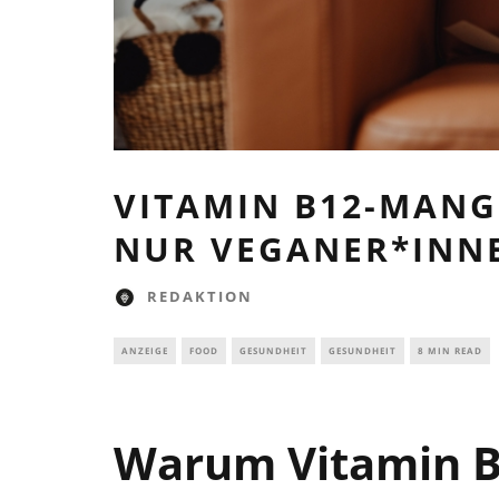
VITAMIN B12-MANG
NUR VEGANER*INNE
REDAKTION
ANZEIGE
FOOD
GESUNDHEIT
GESUNDHEIT
8 MIN READ
Warum Vitamin B1