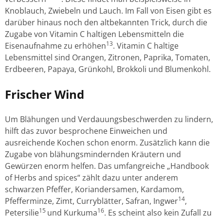
Knoblauch, Zwiebeln und Lauch. Im Fall von Eisen gibt es
darüber hinaus noch den altbekannten Trick, durch die
Zugabe von Vitamin C haltigen Lebensmitteln die
13
Eisenaufnahme zu erhöhen
. Vitamin C haltige
Lebensmittel sind Orangen, Zitronen, Paprika, Tomaten,
Erdbeeren, Papaya, Grünkohl, Brokkoli und Blumenkohl.
Frischer Wind
Um Blähungen und Verdauungsbeschwerden zu lindern,
hilft das zuvor besprochene Einweichen und
ausreichende Kochen schon enorm. Zusätzlich kann die
Zugabe von blähungsmindernden Kräutern und
Gewürzen enorm helfen. Das umfangreiche „Handbook
of Herbs and spices“ zählt dazu unter anderem
schwarzen Pfeffer, Koriandersamen, Kardamom,
14
Pfefferminze, Zimt, Curryblätter, Safran, Ingwer
,
15
16
Petersilie
und Kurkuma
. Es scheint also kein Zufall zu