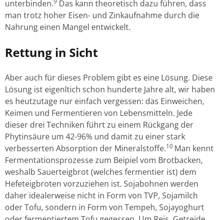
9
unterbinden.
Das kann theoretisch dazu führen, dass
man trotz hoher Eisen- und Zinkaufnahme durch die
Nahrung einen Mangel entwickelt.
Rettung in Sicht
Aber auch für dieses Problem gibt es eine Lösung. Diese
Lösung ist eigenltich schon hunderte Jahre alt, wir haben
es heutzutage nur einfach vergessen: das Einweichen,
Keimen und Fermentieren von Lebensmitteln. Jede
dieser drei Techniken führt zu einem Rückgang der
Phytinsäure um 42-96% und damit zu einer stark
10
verbesserten Absorption der Mineralstoffe.
Man kennt
Fermentationsprozesse zum Beipiel vom Brotbacken,
weshalb Sauerteigbrot (welches fermentier ist) dem
Hefeteigbroten vorzuziehen ist. Sojabohnen werden
daher idealerweise nicht in Form von TVP, Sojamilch
oder Tofu, sondern in Form von Tempeh, Sojayoghurt
oder fermentiertem Tofu gegessen. Um Reis, Getreide,