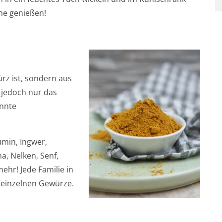
che genießen!
rz ist, sondern aus
 jedoch nur das
annte
umin, Ingwer,
, Nelken, Senf,
mehr! Jede Familie in
 einzelnen Gewürze.