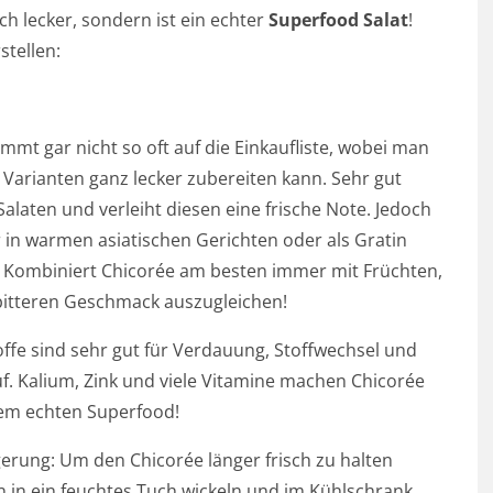
h lecker, sondern ist ein echter
Superfood Salat
!
tellen:
mmt gar nicht so oft auf die Einkaufliste, wobei man
n Varianten ganz lecker zubereiten kann. Sehr gut
Salaten und verleiht diesen eine frische Note. Jedoch
 in warmen asiatischen Gerichten oder als Gratin
 Kombiniert Chicorée am besten immer mit Früchten,
itteren Geschmack auszugleichen!
offe sind sehr gut für Verdauung, Stoffwechsel und
uf. Kalium, Zink und viele Vitamine machen Chicorée
em echten Superfood!
gerung: Um den Chicorée länger frisch zu halten
hn in ein feuchtes Tuch wickeln und im Kühlschrank