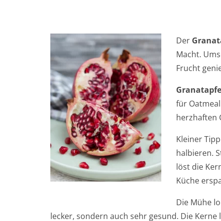
Der
Granat
Macht. Umso
Frucht geni
Granatapfe
für Oatmeal
herzhaften 
Kleiner Tip
halbieren. 
löst die Ker
Küche erspa
Die Mühe loh
lecker, sondern auch sehr gesund. Die Kerne 