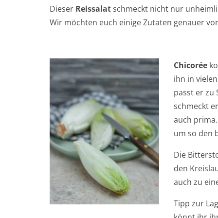
Dieser
Reissalat
schmeckt nicht nur unheimlic
Wir möchten euch einige Zutaten genauer vors
Chicorée
ko
ihn in viele
passt er zu 
schmeckt er
auch prima.
um so den b
Die Bitterst
den Kreisla
auch zu ein
Tipp zur La
könnt ihr i