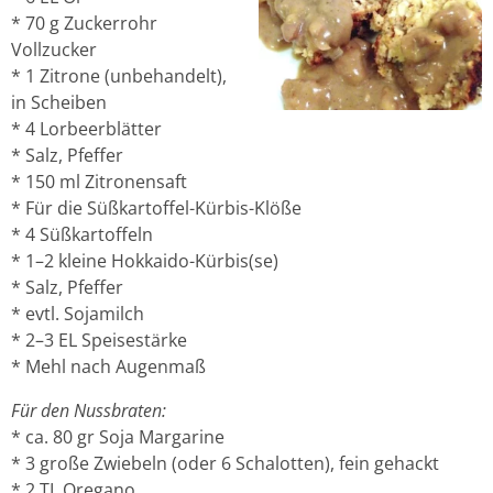
* 70 g Zuckerrohr
Vollzucker
* 1 Zitrone (unbehandelt),
in Scheiben
* 4 Lorbeerblätter
* Salz, Pfeffer
* 150 ml Zitronensaft
* Für die Süßkartoffel-Kürbis-Klöße
* 4 Süßkartoffeln
* 1–2 kleine Hokkaido-Kürbis(se)
* Salz, Pfeffer
* evtl. Sojamilch
* 2–3 EL Speisestärke
* Mehl nach Augenmaß
Für den Nussbraten:
* ca. 80 gr Soja Margarine
* 3 große Zwiebeln (oder 6 Schalotten), fein gehackt
* 2 TL Oregano