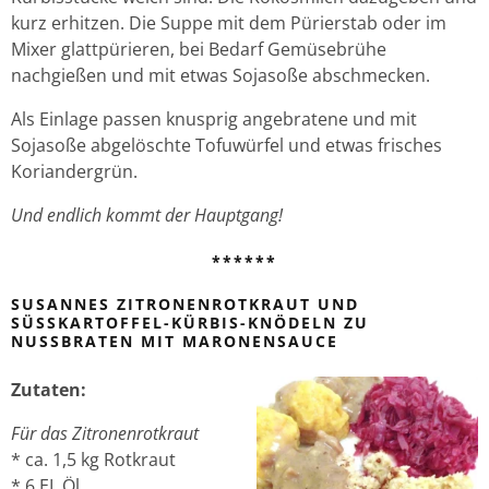
kurz erhitzen. Die Suppe mit dem Pürierstab oder im
Mixer glattpürieren, bei Bedarf Gemüsebrühe
nachgießen und mit etwas Sojasoße abschmecken.
Als Einlage passen knusprig angebratene und mit
Sojasoße abgelöschte Tofuwürfel und etwas frisches
Koriandergrün.
Und endlich kommt der Hauptgang!
******
SUSANNES ZITRONENROTKRAUT UND
SÜSSKARTOFFEL-KÜRBIS-KNÖDELN ZU N
USSBRATEN MIT MARONENSAUCE
Zutaten:
Für das Zitronenrotkraut
* ca. 1,5 kg Rotkraut
* 6 EL Öl