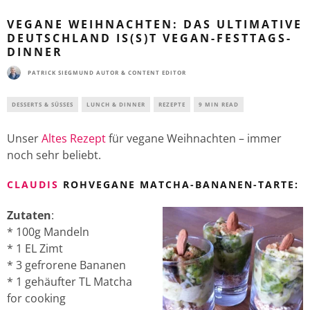
VEGANE WEIHNACHTEN: DAS ULTIMATIVE
DEUTSCHLAND IS(S)T VEGAN-FESTTAGS-
DINNER
PATRICK SIEGMUND AUTOR & CONTENT EDITOR
DESSERTS & SÜSSES
LUNCH & DINNER
REZEPTE
9 MIN READ
Unser
Altes Rezept
für vegane Weihnachten – immer
noch sehr beliebt.
CLAUDIS
ROHVEGANE MATCHA-BANANEN-TARTE:
Zutaten
:
* 100g Mandeln
* 1 EL Zimt
* 3 gefrorene Bananen
* 1 gehäufter TL Matcha
for cooking