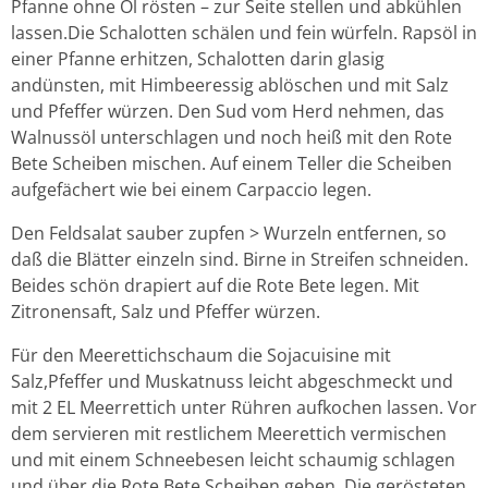
Pfanne ohne Öl rösten – zur Seite stellen und abkühlen
lassen.Die Schalotten schälen und fein würfeln. Rapsöl in
einer Pfanne erhitzen, Schalotten darin glasig
andünsten, mit Himbeeressig ablöschen und mit Salz
und Pfeffer würzen. Den Sud vom Herd nehmen, das
Walnussöl unterschlagen und noch heiß mit den Rote
Bete Scheiben mischen. Auf einem Teller die Scheiben
aufgefächert wie bei einem Carpaccio legen.
Den Feldsalat sauber zupfen > Wurzeln entfernen, so
daß die Blätter einzeln sind. Birne in Streifen schneiden.
Beides schön drapiert auf die Rote Bete legen. Mit
Zitronensaft, Salz und Pfeffer würzen.
Für den Meerettichschaum die Sojacuisine mit
Salz,Pfeffer und Muskatnuss leicht abgeschmeckt und
mit 2 EL Meerrettich unter Rühren aufkochen lassen. Vor
dem servieren mit restlichem Meerettich vermischen
und mit einem Schneebesen leicht schaumig schlagen
und über die Rote Bete Scheiben geben. Die gerösteten