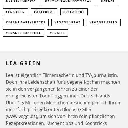
BASILIKUMPESTO
DEUTSCHLAND ISST VEGAN
HEADER
LEA GREEN
PARTYBROT
PESTO BROT
VEGANE PARTYSNACKS
VEGANES BROT
VEGANES PESTO
VEGANES ZUPFBROT
VEGGIES
LEA GREEN
Lea ist eigentlich Filmemacherin und TV-Journalistin.
Doch Ihre Leidenschaft für’s vegane Kochen machten
sie in den vergangenen Jahren zu einer der
erfolgreichsten Foodbloggerinnen Deutschlands.
Über 1,5 Millionen Menschen besuchen jährlich Ihren
mehrfach preisgekrönten Blog VEGGIES
(www.veggi.es), um sich von ihren rein pflanzlichen
Rezeptkreationen, Küchentipps und Kochtricks