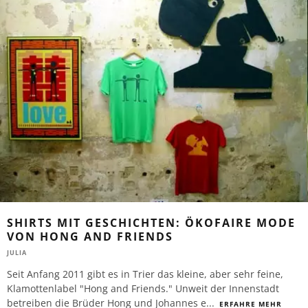
SHIRTS MIT GESCHICHTEN: ÖKOFAIRE MODE
VON HONG AND FRIENDS
JULIA
Seit Anfang 2011 gibt es in Trier das kleine, aber sehr feine,
Klamottenlabel "Hong and Friends." Unweit der Innenstadt
betreiben die Brüder Hong und Johannes e
...
ERFAHRE MEHR