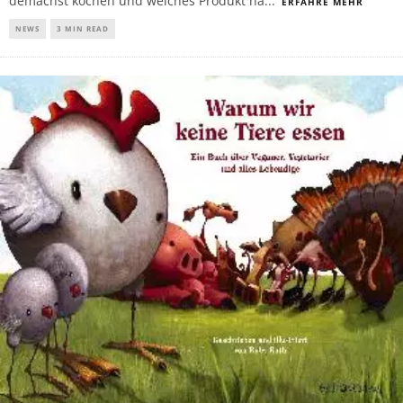
demächst kochen und welches Produkt ha
...
ERFAHRE MEHR
NEWS
3 MIN READ